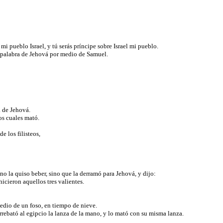
 mi pueblo Israel, y tú serás príncipe sobre Israel mi pueblo.
la palabra de Jehová por medio de Samuel.
ra de Jehová.
los cuales mató.
e los filisteos,
 no la quiso beber, sino que la derramó para Jehová, y dijo:
hicieron aquellos tres valientes.
edio de un foso, en tiempo de nieve.
rrebató al egipcio la lanza de la mano, y lo mató con su misma lanza.