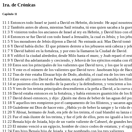
1ra. de Crónicas
Capítulo 11
11:1 Entonces todo Israel se juntó a David en Hebrón, diciendo: He aquí nosotros
11:2 También antes de ahora, mientras Saúl reinaba, tú eras quien sacaba a la guerr
11:3 Y vinieron todos los ancianos de Israel al rey en Hebrón, y David hizo con e
11:4 Entonces se fue David con todo Israel a Jerusalén, la cual es Jebús; y los jeb
11:5 Y los moradores de Jebús dijeron a David: No entrarás acá. Mas David tomó l
11:6 Y David había dicho: El que primero derrote a los jebuseos será cabeza y jefe
11:7 Y David habitó en la fortaleza, y por esto la llamaron la Ciudad de David.
11:8 Y edificó la ciudad alrededor, desde Milo hasta el muro; y Joab reparó el res
11:9 Y David iba adelantando y creciendo, y Jehová de los ejércitos estaba con é
11:10 Estos son los principales de los valientes que David tuvo, y los que le ayuda
11:11 Y este es el número de los valientes que David tuvo: Jasobeam hijo de Hacmon
11:12 Tras de éste estaba Eleazar hijo de Dodo, ahohíta, el cual era de los tres val
11:13 Este estuvo con David en Pasdamim, estando allí juntos en batalla los filiste
11:14 se pusieron ellos en medio de la parcela y la defendieron, y vencieron a los
11:15 Y tres de los treinta principales descendieron a la peña a David, a la cueva
11:16 David estaba entonces en la fortaleza, y había entonces guarnición de los f
11:17 David deseó entonces, y dijo: ¡Quién me diera de beber de las aguas del poz
11:18 Y aquellos tres rompieron por el campamento de los filisteos, y sacaron agua
11:19 Guárdeme mi Dios de hacer esto. ¿Había yo de beber la sangre y la vida de es
11:20 Y Abisai, hermano de Joab, era jefe de los treinta, el cual blandió su lanza 
11:21 Fue el más ilustre de los treinta, y fue el jefe de ellos, pero no igualó a los 
11:22 Benaía hijo de Joiada, hijo de un varón valiente de Cabseel, de grandes h
11:23 El mismo venció a un egipcio, hombre de cinco codos de estatura; y el egipc
11:24 Esto hizo Benaía hijo de Joiada, y fue nombrado con los tres valientes.