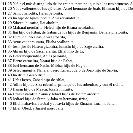
11:25 Y fue el más distinguido de los treinta, pero no igualó a los tres primeros. 
11:26 Y los valientes de los ejércitos: Asael hermano de Joab, Elhanan hijo de D
11:27 Samot harodita, Heles pelonita;
11:28 Ira hijo de Iques tecoíta, Abiezer anatotita,
11:29 Sibecai husatita, Ilai ahohíta,
11:30 Maharai netofatita, Heled hijo de Baana netofatita,
11:31 Itai hijo de Ribai, de Gabaa de los hijos de Benjamín, Benaía piratonita,
11:32 Hurai del río Gaas, Abiel arbatita,
11:33 Azmavet barhumita, Eliaba saalbonita,
11:34 los hijos de Hasem gizonita, Jonatán hijo de Sage ararita,
11:35 Ahíam hijo de Sacar ararita, Elifal hijo de Ur,
11:36 Hefer mequeratita, Ahías pelonita,
11:37 Hezro carmelita, Naarai hijo de Ezbai,
11:38 Joel hermano de Natán, Mibhar hijo de Hagrai,
11:39 Selec amonita, Naharai beerotita, escudero de Joab hijo de Sarvia,
11:40 Ira itrita, Gareb itrita,
11:41 Urías heteo, Zabad hijo de Ahlai,
11:42 Adina hijo de Siza rubenita, príncipe de los rubenitas, y con él treinta,
11:43 Hanán hijo de Maaca, Josafat mitnita,
11:44 Uzías astarotita, Sama y Jehiel hijos de Hotam aroerita;
11:45 Jediael hijo de Simri, y Joha su hermano, tizita,
11:46 Eliel mahavita, Jerebai y Josavía hijos de Elnaam, Itma moabita,
11:47 Eliel, Obed, y Jaasiel mesobaíta.