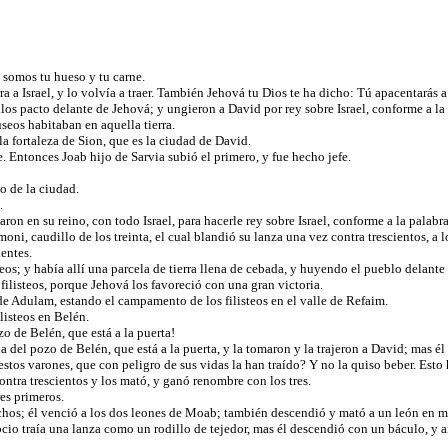
 somos tu hueso y tu carne.
a a Israel, y lo volvía a traer. También Jehová tu Dios te ha dicho: Tú apacentarás a
llos pacto delante de Jehová; y ungieron a David por rey sobre Israel, conforme a 
useos habitaban en aquella tierra.
a fortaleza de Sion, que es la ciudad de David.
. Entonces Joab hijo de Sarvia subió el primero, y fue hecho jefe.
to de la ciudad.
l.
ron en su reino, con todo Israel, para hacerle rey sobre Israel, conforme a la palab
i, caudillo de los treinta, el cual blandió su lanza una vez contra trescientos, a 
ientes.
os; y había allí una parcela de tierra llena de cebada, y huyendo el pueblo delante d
 filisteos, porque Jehová los favoreció con una gran victoria.
 de Adulam, estando el campamento de los filisteos en el valle de Refaim.
ilisteos en Belén.
o de Belén, que está a la puerta!
 del pozo de Belén, que está a la puerta, y la tomaron y la trajeron a David; mas él
tos varones, que con peligro de sus vidas la han traído? Y no la quiso beber. Esto 
contra trescientos y los mató, y ganó renombre con los tres.
tres primeros.
echos; él venció a los dos leones de Moab; también descendió y mató a un león en m
io traía una lanza como un rodillo de tejedor, mas él descendió con un báculo, y a