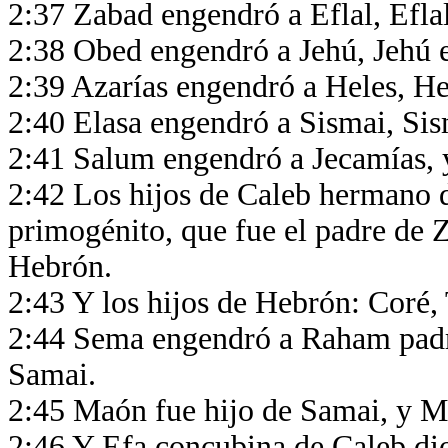
2:37 Zabad engendró a Eflal, Efl
2:38 Obed engendró a Jehú, Jehú 
2:39 Azarías engendró a Heles, He
2:40 Elasa engendró a Sismai, Si
2:41 Salum engendró a Jecamías, 
2:42 Los hijos de Caleb hermano 
primogénito, que fue el padre de Z
Hebrón.
2:43 Y los hijos de Hebrón: Coré
2:44 Sema engendró a Raham pad
Samai.
2:45 Maón fue hijo de Samai, y M
2:46 Y Efa concubina de Caleb dio