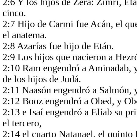
2:6 Y los hijos de Zera: Zimri, E
cinco.
2:7 Hijo de Carmi fue Acán, el que
el anatema.
2:8 Azarías fue hijo de Etán.
2:9 Los hijos que nacieron a Hez
2:10 Ram engendró a Aminadab, y
de los hijos de Judá.
2:11 Naasón engendró a Salmón, 
2:12 Booz engendró a Obed, y Obe
2:13 e Isaí engendró a Eliab su p
el tercero,
2:14 el cuarto Natanael, el quinto