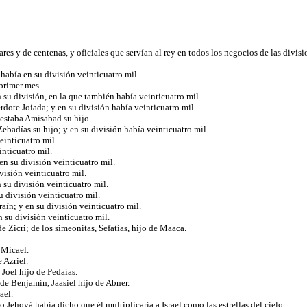
illares y de centenas, y oficiales que servían al rey en todos los negocios de las div
había en su división veinticuatro mil.
 primer mes.
 su división, en la que también había veinticuatro mil.
cerdote Joiada; y en su división había veinticuatro mil.
n estaba Amisabad su hijo.
Zebadías su hijo; y en su división había veinticuatro mil.
veinticuatro mil.
einticuatro mil.
 en su división veinticuatro mil.
ivisión veinticuatro mil.
 su división veinticuatro mil.
u división veinticuatro mil.
aín; y en su división veinticuatro mil.
 su división veinticuatro mil.
 de Zicri; de los simeonitas, Sefatías, hijo de Maaca.
e Micael.
e Azriel.
 Joel hijo de Pedaías.
 de Benjamín, Jaasiel hijo de Abner.
rael.
Jehová había dicho que él multiplicaría a Israel como las estrellas del cielo.