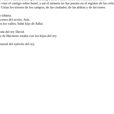
ino el castigo sobre Israel, y así el número no fue puesto en el registro de las cró
Uzías los tesoros de los campos, de las ciudades, de las aldeas y de las torres.
i sifmita.
cenes del aceite, Joás.
 los valles, Safat hijo de Adlai.
enda del rey David.
jo de Hacmoni estaba con los hijos del rey.
neral del ejército del rey.