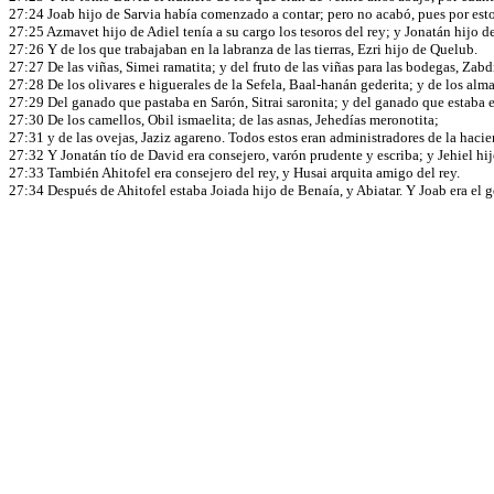
27:24 Joab hijo de Sarvia había comenzado a contar; pero no acabó, pues por esto v
27:25 Azmavet hijo de Adiel tenía a su cargo los tesoros del rey; y Jonatán hijo de 
27:26 Y de los que trabajaban en la labranza de las tierras, Ezri hijo de Quelub.
27:27 De las viñas, Simei ramatita; y del fruto de las viñas para las bodegas, Zabd
27:28 De los olivares e higuerales de la Sefela, Baal-hanán gederita; y de los alma
27:29 Del ganado que pastaba en Sarón, Sitrai saronita; y del ganado que estaba en
27:30 De los camellos, Obil ismaelita; de las asnas, Jehedías meronotita;
27:31 y de las ovejas, Jaziz agareno. Todos estos eran administradores de la haci
27:32 Y Jonatán tío de David era consejero, varón prudente y escriba; y Jehiel hi
27:33 También Ahitofel era consejero del rey, y Husai arquita amigo del rey.
27:34 Después de Ahitofel estaba Joiada hijo de Benaía, y Abiatar. Y Joab era el ge