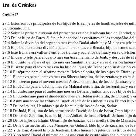
1ra. de Crónicas
Capítulo 27
27:1 Estos son los principales de los hijos de Israel, jefes de familias, jefes de m
veinticuatro mil.
27:2 Sobre la primera división del primer mes estaba Jasobeam hijo de Zabdiel; y 
27:3 De los hijos de Fares, él fue jefe de todos los capitanes de las compañías del
27:4 Sobre la división del segundo mes estaba Dodai ahohíta; y Miclot era jefe en
27:5 El jefe de la tercera división para el tercer mes era Benaía, hijo del sumo sa
27:6 Este Benaía era valiente entre los treinta y sobre los treinta; y en su divisió
27:7 El cuarto jefe para el cuarto mes era Asael hermano de Joab, y después de él 
27:8 El quinto jefe para el quinto mes era Samhut izraíta; y en su división había 
27:9 El sexto para el sexto mes era Ira hijo de Iques, de Tecoa; y en su división v
27:10 El séptimo para el séptimo mes era Heles pelonita, de los hijos de Efraín; y
27:11 El octavo para el octavo mes era Sibecai husatita, de los zeraítas; y en su d
27:12 El noveno para el noveno mes era Abiezer anatotita, de los benjamitas; y en
27:13 El décimo para el décimo mes era Maharai netofatita, de los zeraítas; y en s
27:14 El undécimo para el undécimo mes era Benaía piratonita, de los hijos de Efr
27:15 El duodécimo para el duodécimo mes era Heldai netofatita, de Otoniel; y en
27:16 Asimismo sobre las tribus de Israel: el jefe de los rubenitas era Eliezer hijo
27:17 De los levitas, Hasabías hijo de Kemuel; de los de Aarón, Sadoc.
27:18 De Judá, Eliú, uno de los hermanos de David; de los de Isacar, Omri hijo d
27:19 De los de Zabulón, Ismaías hijo de Abdías; de los de Neftalí, Jerimot hijo d
27:20 De los hijos de Efraín, Oseas hijo de Azazías; de la media tribu de Manasés,
27:21 De la otra media tribu de Manasés, en Galaad, Iddo hijo de Zacarías; de los
27:22 Y de Dan, Azareel hijo de Jeroham. Estos fueron los jefes de las tribus de Is
27:23 Y no tomó David el número de los que eran de veinte años abajo, por cuanto 