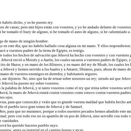
e habéis dicho, y os he puesto rey.
leno de canas; pero mis hijos están con vosotros, y yo he andado delante de vosotro
si he tomado el buey de alguno, si he tomado el asno de alguno, si he calumniado a 
algo de mano de ningún hombre.
igo en este día, que no habéis hallado cosa alguna en mi mano. Y ellos respondieron:
ó a vuestros padres de la tierra de Egipto, es testigo.
de todos los hechos de salvación que Jehová ha hecho con vosotros y con vuestros 
ehová envió a Moisés y a Aarón, los cuales sacaron a vuestros padres de Egipto, y l
cito de Hazor, y en mano de los filisteos, y en mano del rey de Moab, los cuales les 
Jehová y hemos servido a los baales y a Astarot; líbranos, pues, ahora de mano de
e mano de vuestros enemigos en derredor, y habitasteis seguros.
me dijisteis: No, sino que ha de reinar sobre nosotros un rey; siendo así que Jehov
ue Jehová ha puesto rey sobre vosotros.
 a la palabra de Jehová, y si tanto vosotros como el rey que reina sobre vosotros serv
 Jehová, la mano de Jehová estará contra vosotros como estuvo contra vuestros padres
ros ojos.
luvias, para que conozcáis y veáis que es grande vuestra maldad que habéis hecho an
odo el pueblo tuvo gran temor de Jehová y de Samuel.
Dios, para que no muramos; porque a todos nuestros pecados hemos añadido este mal
al; pero con todo eso no os apartéis de en pos de Jehová, sino servidle con todo 
on vanidades.
hová ha querido haceros pueblo suyo.
sotros; antes os instruiré en el camino bueno y recto.