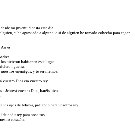
s desde mi juventud hasta este día.
alguien, si he agraviado a alguno, o si de alguien he tomado cohecho para cegar
 Así es.
padres.
os hicieron habitar en este lugar.
hicieron guerra.
 nuestros enemigos, y te serviremos.
á vuestro Dios era vuestro rey.
ís a Jehová vuestro Dios, haréis bien.
.
te los ojos de Jehová, pidiendo para vosotros rey.
 de pedir rey para nosotros.
vuestro corazón.