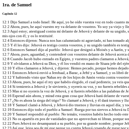
1ra. de Samuel
Capítulo 12
12:1 Dijo Samuel a todo Israel: He aquí, yo he oído vuestra voz en todo cuanto m
12:2 Ahora, pues, he aquí vuestro rey va delante de vosotros. Yo soy ya viejo y l
12:3 Aquí estoy; atestiguad contra mí delante de Jehová y delante de su ungido, 
mis ojos con él; y os lo restituiré.
12:4 Entonces dijeron: Nunca nos has calumniado ni agraviado, ni has tomado 
12:5 Y él les dijo: Jehová es testigo contra vosotros, y su ungido también es test
12:6 Entonces Samuel dijo al pueblo: Jehová que designó a Moisés y a Aarón, y sac
12:7 Ahora, pues, aguardad, y contenderé con vosotros delante de Jehová acerca 
12:8 Cuando Jacob hubo entrado en Egipto, y vuestros padres clamaron a Jehová, J
12:9 Y olvidaron a Jehová su Dios, y él los vendió en mano de Sísara jefe del ejér
12:10 Y ellos clamaron a Jehová, y dijeron: Hemos pecado, porque hemos dejado a 
12:11 Entonces Jehová envió a Jerobaal, a Barac, a Jefté y a Samuel, y os libró d
12:12 Y habiendo visto que Nahas rey de los hijos de Amón venía contra vosotros, 
12:13 Ahora, pues, he aquí el rey que habéis elegido, el cual pedisteis; ya veis q
12:14 Si temiereis a Jehová y le sirviereis, y oyereis su voz, y no fuereis rebeldes
12:15 Mas si no oyereis la voz de Jehová, y si fuereis rebeldes a las palabras de
12:16 Esperad aún ahora, y mirad esta gran cosa que Jehová hará delante de vuest
12:17 ¿No es ahora la siega del trigo? Yo clamaré a Jehová, y él dará truenos y l
12:18 Y Samuel clamó a Jehová, y Jehová dio truenos y lluvias en aquel día; y t
12:19 Entonces dijo todo el pueblo a Samuel: Ruega por tus siervos a Jehová tu 
12:20 Y Samuel respondió al pueblo: No temáis; vosotros habéis hecho todo este m
12:21 No os apartéis en pos de vanidades que no aprovechan ni libran, porque s
12:22 Pues Jehová no desamparará a su pueblo, por su grande nombre; porque Je
12:23 Así que, lejos sea de mí que peque yo contra Jehová cesando de rogar por vo