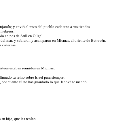
njamín; y envió al resto del pueblo cada uno a sus tiendas.
os hebreos.
eblo en pos de Saúl en Gilgal.
lla del mar; y subieron y acamparon en Micmas, al oriente de Bet-avén.
n cisternas.
listeos estaban reunidos en Micmas,
rmado tu reino sobre Israel para siempre.
o, por cuanto tú no has guardado lo que Jehová te mandó.
 su hijo, que las tenían.