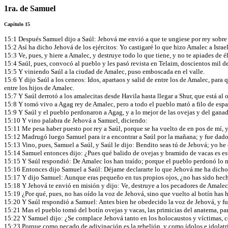
1ra. de Samuel
Capítulo 15
15:1 Después Samuel dijo a Saúl: Jehová me envió a que te ungiese por rey sobre s
15:2 Así ha dicho Jehová de los ejércitos: Yo castigaré lo que hizo Amalec a Isra
15:3 Ve, pues, y hiere a Amalec, y destruye todo lo que tiene, y no te apiades de 
15:4 Saúl, pues, convocó al pueblo y les pasó revista en Telaim, doscientos mil d
15:5 Y viniendo Saúl a la ciudad de Amalec, puso emboscada en el valle.
15:6 Y dijo Saúl a los ceneos: Idos, apartaos y salid de entre los de Amalec, para
entre los hijos de Amalec.
15:7 Y Saúl derrotó a los amalecitas desde Havila hasta llegar a Shur, que está al 
15:8 Y tomó vivo a Agag rey de Amalec, pero a todo el pueblo mató a filo de esp
15:9 Y Saúl y el pueblo perdonaron a Agag, y a lo mejor de las ovejas y del ganad
15:10 Y vino palabra de Jehová a Samuel, diciendo:
15:11 Me pesa haber puesto por rey a Saúl, porque se ha vuelto de en pos de mí,
15:12 Madrugó luego Samuel para ir a encontrar a Saúl por la mañana; y fue dado
15:13 Vino, pues, Samuel a Saúl, y Saúl le dijo: Bendito seas tú de Jehová; yo h
15:14 Samuel entonces dijo: ¿Pues qué balido de ovejas y bramido de vacas es e
15:15 Y Saúl respondió: De Amalec los han traído; porque el pueblo perdonó lo mej
15:16 Entonces dijo Samuel a Saúl: Déjame declararte lo que Jehová me ha dicho 
15:17 Y dijo Samuel: Aunque eras pequeño en tus propios ojos, ¿no has sido hecho 
15:18 Y Jehová te envió en misión y dijo: Ve, destruye a los pecadores de Amalec,
15:19 ¿Por qué, pues, no has oído la voz de Jehová, sino que vuelto al botín has
15:20 Y Saúl respondió a Samuel: Antes bien he obedecido la voz de Jehová, y fui
15:21 Mas el pueblo tomó del botín ovejas y vacas, las primicias del anatema, para
15:22 Y Samuel dijo: ¿Se complace Jehová tanto en los holocaustos y víctimas, com
15:23 Porque como pecado de adivinación es la rebelión, y como ídolos e idolatría