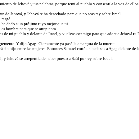
ento de Jehová y tus palabras, porque temí al pueblo y consentí a la voz de ellos
a de Jehová, y Jehová te ha desechado para que no seas rey sobre Israel.
e rasgó.
lo ha dado a un prójimo tuyo mejor que tú.
no es hombre para que se arrepienta.
os de mi pueblo y delante de Israel, y vuelvas conmigo para que adore a Jehová tu 
remente. Y dijo Agag: Ciertamente ya pasó la amargura de la muerte.
erá sin hijo entre las mujeres. Entonces Samuel cortó en pedazos a Agag delante de 
 y Jehová se arrepentía de haber puesto a Saúl por rey sobre Israel.