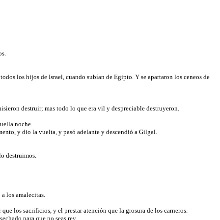
os.
 todos los hijos de Israel, cuando subían de Egipto. Y se apartaron los ceneos de
isieron destruir; mas todo lo que era vil y despreciable destruyeron.
quella noche.
nto, y dio la vuelta, y pasó adelante y descendió a Gilgal.
 lo destruimos.
 a los amalecitas.
e los sacrificios, y el prestar atención que la grosura de los carneros.
esechado para que no seas rey.