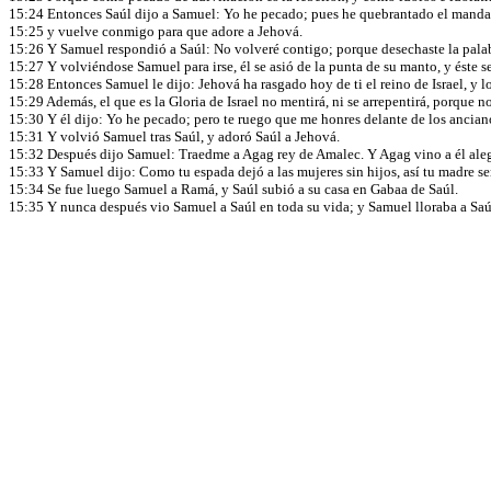
15:24 Entonces Saúl dijo a Samuel: Yo he pecado; pues he quebrantado el mandami
15:25 y vuelve conmigo para que adore a Jehová.
15:26 Y Samuel respondió a Saúl: No volveré contigo; porque desechaste la palabr
15:27 Y volviéndose Samuel para irse, él se asió de la punta de su manto, y éste s
15:28 Entonces Samuel le dijo: Jehová ha rasgado hoy de ti el reino de Israel, y 
15:29 Además, el que es la Gloria de Israel no mentirá, ni se arrepentirá, porque 
15:30 Y él dijo: Yo he pecado; pero te ruego que me honres delante de los ancian
15:31 Y volvió Samuel tras Saúl, y adoró Saúl a Jehová.
15:32 Después dijo Samuel: Traedme a Agag rey de Amalec. Y Agag vino a él aleg
15:33 Y Samuel dijo: Como tu espada dejó a las mujeres sin hijos, así tu madre s
15:34 Se fue luego Samuel a Ramá, y Saúl subió a su casa en Gabaa de Saúl.
15:35 Y nunca después vio Samuel a Saúl en toda su vida; y Samuel lloraba a Saúl;