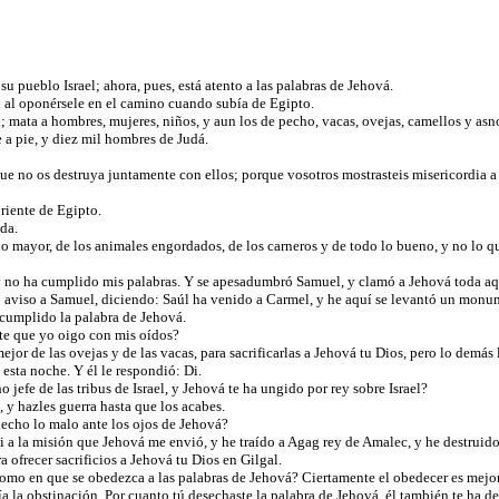
u pueblo Israel; ahora, pues, está atento a las palabras de Jehová.
el al oponérsele en el camino cuando subía de Egipto.
él; mata a hombres, mujeres, niños, y aun los de pecho, vacas, ovejas, camellos y asn
e a pie, y diez mil hombres de Judá.
 que no os destruya juntamente con ellos; porque vosotros mostrasteis misericordia a
oriente de Egipto.
ada.
o mayor, de los animales engordados, de los carneros y de todo lo bueno, y no lo qu
 y no ha cumplido mis palabras. Y se apesadumbró Samuel, y clamó a Jehová toda a
 aviso a Samuel, diciendo: Saúl ha venido a Carmel, y he aquí se levantó un monume
e cumplido la palabra de Jehová.
ste que yo oigo con mis oídos?
or de las ovejas y de las vacas, para sacrificarlas a Jehová tu Dios, pero lo demás
esta noche. Y él le respondió: Di.
jefe de las tribus de Israel, y Jehová te ha ungido por rey sobre Israel?
 y hazles guerra hasta que los acabes.
 hecho lo malo ante los ojos de Jehová?
 a la misión que Jehová me envió, y he traído a Agag rey de Amalec, y he destruido
 ofrecer sacrificios a Jehová tu Dios en Gilgal.
o en que se obedezca a las palabras de Jehová? Ciertamente el obedecer es mejor qu
 la obstinación. Por cuanto tú desechaste la palabra de Jehová, él también te ha d