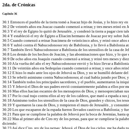
2da. de Crónicas
Capítulo 36
36:1 Entonces el pueblo de la tierra tomó a Joacaz hijo de Josías, y lo hizo rey en
36:2 De veintrés años era Joacaz cuando comenzó a reinar, y tres meses reinó en J
36:3 Y el rey de Egipto lo quitó de Jerusalén , y condenó la tierra a pagar cien ta
36:4 Y estableció el rey de Egipto a Eliacim hermano de Joacaz por rey sobre Jud
36:5 Cuando comenzó a reinar Joacimera de veinticinco años, y reinó once años en
36:6 Y subió contra él Nabucodonosor rey de Babilonia, y lo llevó a Babilonia a
36:7 También llevó Nabucodonosor a Babilonia de los utensilios de la casa de Je
36:8 Los demás de los hechos de Joacim, y las abominaciones que hizo, y lo que en é
36:9 De ocho años era Joaquín cuando comenzó a reinar, y reinó tres meses y diez 
36:10 A la vuelta del año el rey Nabucodonosor envió y lo hizo llevar a Babilonia
36:11 De veintiún años era Sedequías cuando comenzó a reinar, y once años reinó
36:12 E hizo lo malo ante los ojos de Jehová su Dios, y no se humilló delante del
36:13 Se rebeló asimismo contra Nabucodonosor, al cual había jurado por Dios; y e
36:14 También todos los principales sacerdotes, y el pueblo, aumentaron la iniqui
36:15 Y Jehová el Dios de sus padres envió constantemente palabra a ellos por me
36:16 Mas ellos hacían escarnio de los mensajeros de Dios, y menospreciaban sus 
36:17 Por lo cual trajo contra ellos al rey de los caldeos, que mató a espada a sus
36:18 Asimismo todos los utensilios de la casa de Dios, grandes y chicos, los tesor
36:19 Y quemaron la casa de Dios, y rompieron el muro de Jerusalén , y consumier
36:20 Los que escaparon de la espada fueron llevados cautivos a Babilonia; y fuero
36:21 Para que se cumpliese la palabra de Jehová por la boca de Jeremías, hasta 
36:22 Mas al primer año de Ciro rey de los persas, para que se cumpliese la palabr
diciendo:
36:23 Así dice Ciro, rey de los persas: Jehová, el Dios de los cielos, me ha dado t