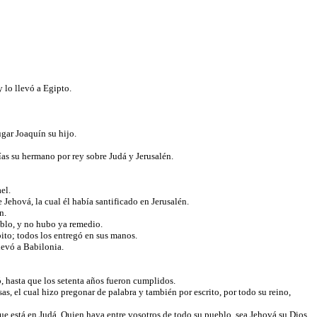
 lo llevó a Egipto.
lugar Joaquín su hijo.
ías su hermano por rey sobre Judá y Jerusalén.
ael.
Jehová, la cual él había santificado en Jerusalén.
ón.
ueblo, y no hubo ya remedio.
épito; todos los entregó en sus manos.
llevó a Babilonia.
, hasta que los setenta años fueron cumplidos.
as, el cual hizo pregonar de palabra y también por escrito, por todo su reino,
, que está en Judá. Quien haya entre vosotros de todo su pueblo, sea Jehová su Dios