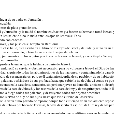
 lugar de su padre en Jerusalén .
erusalén .
lentos de plata y uno de oro.
á y Jerusalén , y le mudó el nombre en Joacim; y a Joacaz su hermano tomó Necao, y
 Jerusalén; e hizo lo malo ante los ojos de Jehová su Dios.
tado con cadenas.
hová, y los puso en su templo en Babilonia.
l se halló, está escrito en el libro de los reyes de Israel y de Judá: y reinó en su 
días en Jerusalén; e hizo lo malo ante los ojos de Jehová.
, juntamente con los objetos preciosos de la casa de Jehová, y constituyó a Sedequ
 en Jerusalén .
 profeta Jeremías, que le hablaba de parte de Jehová.
ndureció su cerviz, y obstinó su corazón, para no volverse a Jehová el Dios de Isr
dad, siguiendo todas las abominaciones de las naciones, y contaminando la casa de 
dio de sus mensajeros, porque él tenía misericordia de su pueblo, y de su habitaci
palabras, burlándose de sus profetas, hasta que subió la ira de Jehová contra su p
 jóvenes en la casa de su santuario, sin perdonar joven ni doncella, anciano ni decr
os de la casa de Jehová, y los tesoros de la casa del rey y de sus príncipes, todo lo 
on a fuego todos sus palacios, y destruyeron todos sus objetos deseables.
n siervos de él y de sus hijos, hasta que vino el reino de los Persas;
que la tierra hubo gozado de reposo; porque todo el tiempo de su asolamiento reposó
a de Jehová por boca de Jeremías, Jehová despertó el espíritu de Ciro rey de los pers
odos los reinos de la tierra; y él me ha encargado que le edifique casa en Jerusalén