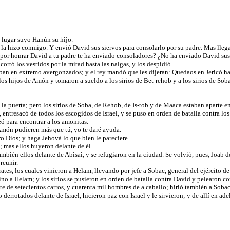
n lugar suyo Hanún su hijo.
a hizo conmigo. Y envió David sus siervos para consolarlo por su padre. Mas llegad
por honrar David a tu padre te ha enviado consoladores? ¿No ha enviado David sus s
ortó los vestidos por la mitad hasta las nalgas, y los despidió.
taban en extremo avergonzados; y el rey mandó que les dijeran: Quedaos en Jericó ha
s hijos de Amón y tomaron a sueldo a los sirios de Bet-rehob y a los sirios de Soba
 la puerta; pero los sirios de Soba, de Rehob, de Is-tob y de Maaca estaban aparte 
, entresacó de todos los escogidos de Israel, y se puso en orden de batalla contra los
eó para encontrar a los amonitas.
e Amón pudieren más que tú, yo te daré ayuda.
o Dios; y haga Jehová lo que bien le pareciere.
s; mas ellos huyeron delante de él.
bién ellos delante de Abisai, y se refugiaron en la ciudad. Se volvió, pues, Joab d
 reunir.
rates, los cuales vinieron a Helam, llevando por jefe a Sobac, general del ejército d
no a Helam; y los sirios se pusieron en orden de batalla contra David y pelearon co
te de setecientos carros, y cuarenta mil hombres de a caballo; hirió también a Sobac
rrotados delante de Israel, hicieron paz con Israel y le sirvieron; y de allí en ade