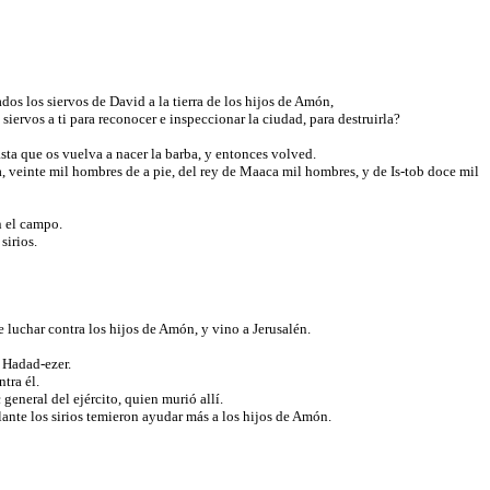
os los siervos de David a la tierra de los hijos de Amón,
iervos a ti para reconocer e inspeccionar la ciudad, para destruirla?
sta que os vuelva a nacer la barba, y entonces volved.
, veinte mil hombres de a pie, del rey de Maaca mil hombres, y de Is-tob doce mil
en el campo.
 sirios.
e luchar contra los hijos de Amón, y vino a Jerusalén.
e Hadad-ezer.
ntra él.
 general del ejército, quien murió allí.
lante los sirios temieron ayudar más a los hijos de Amón.