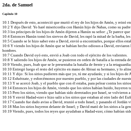
2da. de Samuel
Capítulo 10
10:1 Después de esto, aconteció que murió el rey de los hijos de Amón, y reinó e
10:2 Y dijo David: Yo haré misericordia con Hanún hijo de Nahas, como su padre l
10:3 los príncipes de los hijos de Amón dijeron a Hanún su señor: ¿Te parece que 
10:4 Entonces Hanún tomó los siervos de David, les rapó la mitad de la barba, les c
10:5 Cuando se le hizo saber esto a David, envió a encontrarles, porque ellos es
10:6 Y viendo los hijos de Amón que se habían hecho odiosos a David, enviaron lo
hombres.
10:7 Cuando David oyó esto, envió a Joab con todo el ejército de los valientes.
10:8 Y saliendo los hijos de Amón, se pusieron en orden de batalla a la entrada de
10:9 Viendo, pues, Joab que se le presentaba la batalla de frente y a la retaguardia
10:10 Entregó luego el resto del ejército en mano de Abisai su hermano, y lo alin
10:11 Y dijo: Si los sirios pudieren más que yo, tú me ayudarás; y si los hijos d
10:12 Esfuérzate, y esforcémonos por nuestro pueblo, y por las ciudades de nuestr
10:13 Y se acercó Joab, y el pueblo que con él estaba, para pelear contra los sirio
10:14 Entonces los hijos de Amón, viendo que los sirios habían huido, huyeron tam
10:15 Pero los sirios, viendo que habían sido derrotados por Israel, se volvieron a
10:16 Y envió Hadad-ezer e hizo salir a los sirios que estaban al otro lado del Euf
10:17 Cuando fue dado aviso a David, reunió a todo Israel, y pasando el Jordán vi
10:18 Mas los sirios huyeron delante de Israel; y David mató de los sirios a la gen
10:19 Viendo, pues, todos los reyes que ayudaban a Hadad-ezer, cómo habían sido de