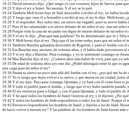
19:22 David entonces dijo: ¿Qué tengo yo con vosotros, hijos de Sarvia, para que
19:23 Y dijo el rey a Simei: No morirás. Y el rey se lo juró.
19:24 También Mefi-boset hijo de Saúl descendió a recibir al rey; no había lavado 
19:25 Y luego que vino él a Jerusalén a recibir al rey, el rey le dijo: Mefi-boset,
19:26 Y él respondió: Rey señor mío, mi siervo me engañó; pues tu siervo había di
19:27 Pero él ha calumniado a tu siervo delante de mi señor el rey; mas mi señor e
19:28 Porque toda la casa de mi padre era digna de muerte delante de mi señor el r
19:29 Y el rey le dijo: ¿Para qué más palabras? Yo he determinado que tú y Siba os
19:30 Y Mefi-boset dijo al rey: Deja que él las tome todas, pues que mi señor el r
19:31 También Barzilai galaadita descendió de Rogelim, y pasó el Jordán con el r
19:32 Era Barzilai muy anciano, de ochenta años, y él había dado provisiones a
19:33 Y el rey dijo a Barzilai: Pasa conmigo, y yo te sustentaré conmigo en Jerus
19:34 Mas Barzilai dijo al rey: ¿Cuántos años más habré de vivir, para que yo sub
19:35 De edad de ochenta años soy este día. ¿Podré distinguir entre lo que es agra
una carga para mi señor el rey?
19:36 Pasará tu siervo un poco más allá del Jordán con el rey; ¿por qué me ha de
19:37 Yo te ruego que dejes volver a tu siervo, y que muera en mi ciudad, junto al
19:38 Y el rey dijo: Pues pase conmigo Quimam, y yo haré con él como bien te par
19:39 Y todo el pueblo pasó el Jordán; y luego que el rey hubo también pasado, el 
19:40 El rey entonces pasó a Gilgal, y con él pasó Quimam; y todo el pueblo de J
19:41 Y he aquí todos los hombres de Israel vinieron al rey, y le dijeron: ¿Por qu
19:42 Y todos los hombres de Judá respondieron a todos los de Israel: Porque el 
19:43 Entonces respondieron los hombres de Israel, y dijeron a los de Judá: Noso
de hacer volver a nuestro rey? Y las palabras de los hombres de Judá fueron más vi