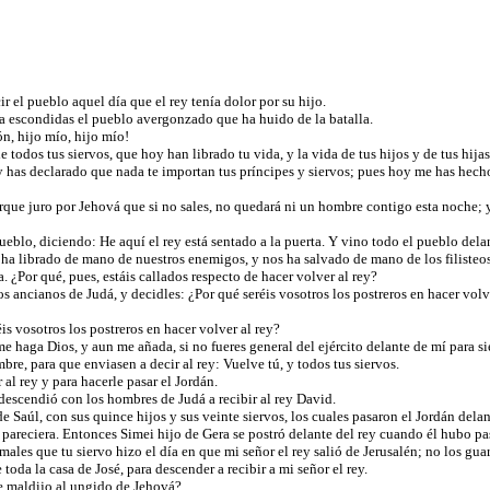
r el pueblo aquel día que el rey tenía dolor por su hijo.
 a escondidas el pueblo avergonzado que ha huido de la batalla.
ón, hijo mío, hijo mío!
 todos tus siervos, que hoy han librado tu vida, y la vida de tus hijos y de tus hijas
y has declarado que nada te importan tus príncipes y siervos; pues hoy me has hech
rque juro por Jehová que si no sales, no quedará ni un hombre contigo esta noche; y
pueblo, diciendo: He aquí el rey está sentado a la puerta. Y vino todo el pueblo dela
os ha librado de mano de nuestros enemigos, y nos ha salvado de mano de los filiste
 ¿Por qué, pues, estáis callados respecto de hacer volver al rey?
 ancianos de Judá, y decidles: ¿Por qué seréis vosotros los postreros en hacer volve
is vosotros los postreros en hacer volver al rey?
 haga Dios, y aun me añada, si no fueres general del ejército delante de mí para s
re, para que enviasen a decir al rey: Vuelve tú, y todos tus siervos.
r al rey y para hacerle pasar el Jordán.
 descendió con los hombres de Judá a recibir al rey David.
Saúl, con sus quince hijos y sus veinte siervos, los cuales pasaron el Jordán delan
le pareciera. Entonces Simei hijo de Gera se postró delante del rey cuando él hubo pa
ales que tu siervo hizo el día en que mi señor el rey salió de Jerusalén; no los gua
oda la casa de José, para descender a recibir a mi señor el rey.
ue maldijo al ungido de Jehová?