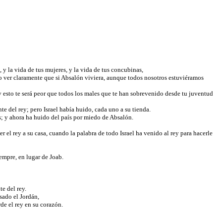
, y la vida de tus mujeres, y la vida de tus concubinas,
o ver claramente que si Absalón viviera, aunque todos nosotros estuviéramos
 esto te será peor que todos los males que te han sobrevenido desde tu juventud
nte del rey; pero Israel había huido, cada uno a su tienda.
os; y ahora ha huido del país por miedo de Absalón.
r el rey a su casa, cuando la palabra de todo Israel ha venido al rey para hacerle
iempre, en lugar de Joab.
te del rey.
sado el Jordán,
rde el rey en su corazón.