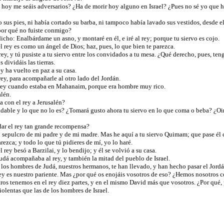
 hoy me seáis adversarios? ¿Ha de morir hoy alguno en Israel? ¿Pues no sé yo que h
sus pies, ni había cortado su barba, ni tampoco había lavado sus vestidos, desde el 
 ¿por qué no fuiste conmigo?
cho: Enalbárdame un asno, y montaré en él, e iré al rey; porque tu siervo es cojo.
l rey es como un ángel de Dios; haz, pues, lo que bien te parezca.
ey, y tú pusiste a tu siervo entre los convidados a tu mesa. ¿Qué derecho, pues, te
 dividáis las tierras.
ey ha vuelto en paz a su casa.
ey, para acompañarle al otro lado del Jordán.
l rey cuando estaba en Mahanaim, porque era hombre muy rico.
alén.
a con el rey a Jerusalén?
dable y lo que no lo es? ¿Tomará gusto ahora tu siervo en lo que coma o beba? ¿Oiré 
 dar el rey tan grande recompensa?
 sepulcro de mi padre y de mi madre. Mas he aquí a tu siervo Quimam; que pase él co
ezca; y todo lo que tú pidieres de mí, yo lo haré.
rey besó a Barzilai, y lo bendijo; y él se volvió a su casa.
udá acompañaba al rey, y también la mitad del pueblo de Israel.
é los hombres de Judá, nuestros hermanos, te han llevado, y han hecho pasar el Jordán
rey es nuestro pariente. Mas ¿por qué os enojáis vosotros de eso? ¿Hemos nosotros
tros tenemos en el rey diez partes, y en el mismo David más que vosotros. ¿Por qué
olentas que las de los hombres de Israel.