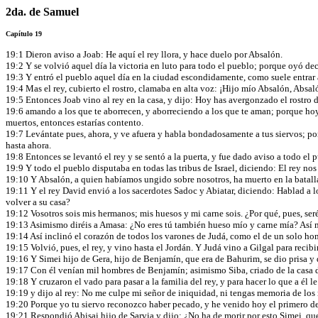
2da. de Samuel
Capítulo 19
19:1 Dieron aviso a Joab: He aquí el rey llora, y hace duelo por Absalón.
19:2 Y se volvió aquel día la victoria en luto para todo el pueblo; porque oyó deci
19:3 Y entró el pueblo aquel día en la ciudad escondidamente, como suele entrar
19:4 Mas el rey, cubierto el rostro, clamaba en alta voz: ¡Hijo mío Absalón, Absal
19:5 Entonces Joab vino al rey en la casa, y dijo: Hoy has avergonzado el rostro de
19:6 amando a los que te aborrecen, y aborreciendo a los que te aman; porque ho
muertos, entonces estarías contento.
19:7 Levántate pues, ahora, y ve afuera y habla bondadosamente a tus siervos; po
hasta ahora.
19:8 Entonces se levantó el rey y se sentó a la puerta, y fue dado aviso a todo el 
19:9 Y todo el pueblo disputaba en todas las tribus de Israel, diciendo: El rey n
19:10 Y Absalón, a quien habíamos ungido sobre nosotros, ha muerto en la batalla.
19:11 Y el rey David envió a los sacerdotes Sadoc y Abiatar, diciendo: Hablad a los
volver a su casa?
19:12 Vosotros sois mis hermanos; mis huesos y mi carne sois. ¿Por qué, pues, seré
19:13 Asimismo diréis a Amasa: ¿No eres tú también hueso mío y carne mía? Así me
19:14 Así inclinó el corazón de todos los varones de Judá, como el de un solo homb
19:15 Volvió, pues, el rey, y vino hasta el Jordán. Y Judá vino a Gilgal para recibi
19:16 Y Simei hijo de Gera, hijo de Benjamín, que era de Bahurim, se dio prisa y
19:17 Con él venían mil hombres de Benjamín; asimismo Siba, criado de la casa de 
19:18 Y cruzaron el vado para pasar a la familia del rey, y para hacer lo que a él 
19:19 y dijo al rey: No me culpe mi señor de iniquidad, ni tengas memoria de los m
19:20 Porque yo tu siervo reconozco haber pecado, y he venido hoy el primero de t
19:21 Respondió Abisai hijo de Sarvia y dijo: ¿No ha de morir por esto Simei, q