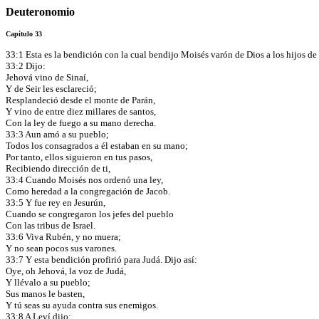
Deuteronomio
Capítulo 33
33:1 Esta es la bendición con la cual bendijo Moisés varón de Dios a los hijos de 
33:2 Dijo:
Jehová vino de Sinaí,
Y de Seir les esclareció;
Resplandeció desde el monte de Parán,
Y vino de entre diez millares de santos,
Con la ley de fuego a su mano derecha.
33:3 Aun amó a su pueblo;
Todos los consagrados a él estaban en su mano;
Por tanto, ellos siguieron en tus pasos,
Recibiendo dirección de ti,
33:4 Cuando Moisés nos ordenó una ley,
Como heredad a la congregación de Jacob.
33:5 Y fue rey en Jesurún,
Cuando se congregaron los jefes del pueblo
Con las tribus de Israel.
33:6 Viva Rubén, y no muera;
Y no sean pocos sus varones.
33:7 Y esta bendición profirió para Judá. Dijo así:
Oye, oh Jehová, la voz de Judá,
Y llévalo a su pueblo;
Sus manos le basten,
Y tú seas su ayuda contra sus enemigos.
33:8 A Leví dijo: