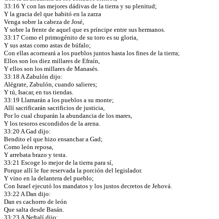
33:16 Y con las mejores dádivas de la tierra y su plenitud;
Y la gracia del que habitó en la zarza
Venga sobre la cabeza de José,
Y sobre la frente de aquel que es príncipe entre sus hermanos.
33:17 Como el primogénito de su toro es su gloria,
Y sus astas como astas de búfalo;
Con ellas acorneará a los pueblos juntos hasta los fines de la tierra;
Ellos son los diez millares de Efraín,
Y ellos son los millares de Manasés.
33:18 A Zabulón dijo:
Alégrate, Zabulón, cuando salieres;
Y tú, Isacar, en tus tiendas.
33:19 Llamarán a los pueblos a su monte;
Allí sacrificarán sacrificios de justicia,
Por lo cual chuparán la abundancia de los mares,
Y los tesoros escondidos de la arena.
33:20 A Gad dijo:
Bendito el que hizo ensanchar a Gad;
Como león reposa,
Y arrebata brazo y testa.
33:21 Escoge lo mejor de la tierra para sí,
Porque allí le fue reservada la porción del legislador.
Y vino en la delantera del pueblo;
Con Israel ejecutó los mandatos y los justos decretos de Jehová.
33:22 A Dan dijo:
Dan es cachorro de león
Que salta desde Basán.
33:23 A Neftalí dijo: