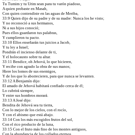
Tu Tumim y tu Urim sean para tu varón piadoso,
A quien probaste en Masah,
Con quien contendiste en las aguas de Meriba,
33:9 Quien dijo de su padre y de su madre: Nunca los he visto;
Y no reconoció a sus hermanos,
Ni a sus hijos conoció;
Pues ellos guardaron tus palabras,
Y cumplieron tu pacto.
33:10 Ellos enseñarán tus juicios a Jacob,
Y tu ley a Israel;
Pondrán el incienso delante de ti,
Y el holocausto sobre tu altar.
33:11 Bendice, oh Jehová, lo que hicieren,
Y recibe con agrado la obra de sus manos;
Hiere los lomos de sus enemigos,
Y de los que lo aborrecieren, para que nunca se levanten.
33:12 A Benjamín dijo:
El amado de Jehová habitará confiado cerca de él;
Lo cubrirá siempre,
Y entre sus hombros morará.
33:13 A José dijo:
Bendita de Jehová sea tu tierra,
Con lo mejor de los cielos, con el rocío,
Y con el abismo que está abajo.
33:14 Con los más escogidos frutos del sol,
Con el rico producto de la luna,
33:15 Con el fruto más fino de los montes antiguos,
Con la abundancia de los collados eternos,