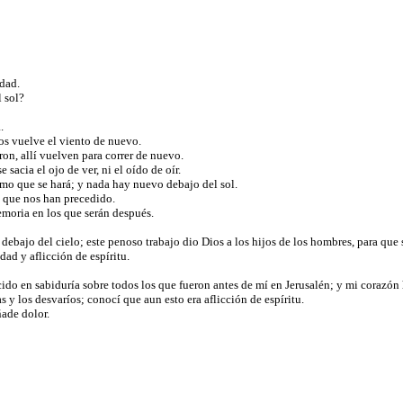
idad.
l sol?
a.
iros vuelve el viento de nuevo.
eron, allí vuelven para correr de nuevo.
sacia el ojo de ver, ni el oído de oír.
mo que se hará; y nada hay nuevo debajo del sol.
s que nos han precedido.
moria en los que serán después.
 debajo del cielo; este penoso trabajo dio Dios a los hijos de los hombres, para que
dad y aflicción de espíritu.
do en sabiduría sobre todos los que fueron antes de mí en Jerusalén; y mi corazón
 y los desvaríos; conocí que aun esto era aflicción de espíritu.
ade dolor.