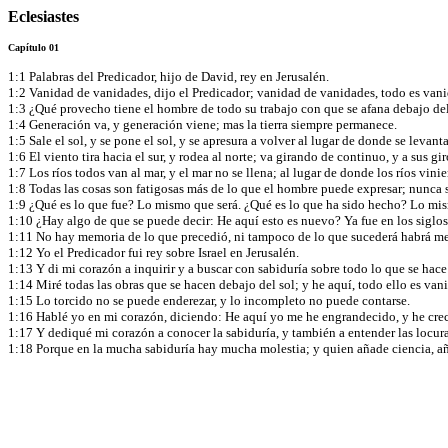
Eclesiastes
Capítulo 01
1:1 Palabras del Predicador, hijo de David, rey en Jerusalén.
1:2 Vanidad de vanidades, dijo el Predicador; vanidad de vanidades, todo es van
1:3 ¿Qué provecho tiene el hombre de todo su trabajo con que se afana debajo de
1:4 Generación va, y generación viene; mas la tierra siempre permanece.
1:5 Sale el sol, y se pone el sol, y se apresura a volver al lugar de donde se levant
1:6 El viento tira hacia el sur, y rodea al norte; va girando de continuo, y a sus g
1:7 Los ríos todos van al mar, y el mar no se llena; al lugar de donde los ríos vini
1:8 Todas las cosas son fatigosas más de lo que el hombre puede expresar; nunca se 
1:9 ¿Qué es lo que fue? Lo mismo que será. ¿Qué es lo que ha sido hecho? Lo mis
1:10 ¿Hay algo de que se puede decir: He aquí esto es nuevo? Ya fue en los siglo
1:11 No hay memoria de lo que precedió, ni tampoco de lo que sucederá habrá me
1:12 Yo el Predicador fui rey sobre Israel en Jerusalén.
1:13 Y di mi corazón a inquirir y a buscar con sabiduría sobre todo lo que se hace
1:14 Miré todas las obras que se hacen debajo del sol; y he aquí, todo ello es vani
1:15 Lo torcido no se puede enderezar, y lo incompleto no puede contarse.
1:16 Hablé yo en mi corazón, diciendo: He aquí yo me he engrandecido, y he creci
1:17 Y dediqué mi corazón a conocer la sabiduría, y también a entender las locuras
1:18 Porque en la mucha sabiduría hay mucha molestia; y quien añade ciencia, añ