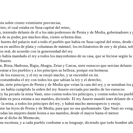
pía sobre ciento veintisiete provincias,
ino, el cual estaba en Susa capital del reino,
os, teniendo delante de él a los más poderosos de Persia y de Media, gobernadores y
cia de su poder, por muchos días, ciento ochenta días.
l huerto del palacio real a todo el pueblo que había en Susa capital del reino, desde
ra en anillos de plata y columnas de mármol; los reclinatorios de oro y de plata, so
no real, de acuerdo con la generosidad del rey.
 lo había mandado el rey a todos los mayordomos de su casa, que se hiciese según l
y Asuero.
, Bizta, Harbona, Bigta, Abagta, Zetar y Carcas, siete eunucos que servían delante
mostrar a los pueblos y a los príncipes su belleza; porque era hermosa.
de los eunucos; y el rey se enojó mucho, y se encendió en ira.
costumbraba el rey con todos los que sabían la ley y el derecho;
, siete príncipes de Persia y de Media que veían la cara del rey, y se sentaban los 
nto no había cumplido la orden del rey Asuero enviada por medio de los eunucos.
 ha pecado la reina Vasti, sino contra todos los príncipes, y contra todos los pueb
ndrán en poca estima a sus maridos, diciendo: El rey Asuero mandó traer delante de sí 
 la reina, a todos los príncipes del rey; y habrá mucho menosprecio y enojo.
entre las leyes de Persia y de Media, para que no sea quebrantado: Que Vasti no veng
 todas las mujeres darán honra a sus maridos, desde el mayor hasta el menor.
forme al dicho de Memucán;
 su escritura, y a cada pueblo conforme a su lenguaje, diciendo que todo hombre afi