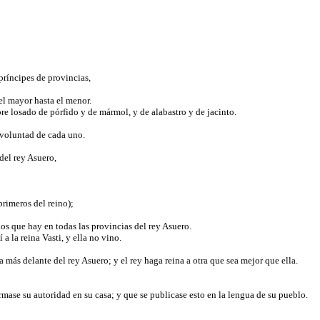
 príncipes de provincias,
 el mayor hasta el menor.
bre losado de pórfido y de mármol, y de alabastro y de jacinto.
a voluntad de cada uno.
 del rey Asuero,
primeros del reino);
los que hay en todas las provincias del rey Asuero.
a la reina Vasti, y ella no vino.
a más delante del rey Asuero; y el rey haga reina a otra que sea mejor que ella.
rmase su autoridad en su casa; y que se publicase esto en la lengua de su pueblo.