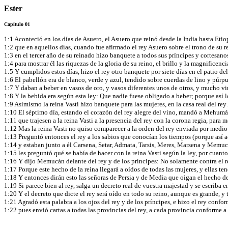
Ester
Capítulo 01
1:1 Aconteció en los días de Asuero, el Asuero que reinó desde la India hasta Etio
1:2 que en aquellos días, cuando fue afirmado el rey Asuero sobre el trono de su re
1:3 en el tercer año de su reinado hizo banquete a todos sus príncipes y cortesan
1:4 para mostrar él las riquezas de la gloria de su reino, el brillo y la magnificen
1:5 Y cumplidos estos días, hizo el rey otro banquete por siete días en el patio de
1:6 El pabellón era de blanco, verde y azul, tendido sobre cuerdas de lino y púrpu
1:7 Y daban a beber en vasos de oro, y vasos diferentes unos de otros, y mucho vi
1:8 Y la bebida era según esta ley: Que nadie fuese obligado a beber; porque así
1:9 Asimismo la reina Vasti hizo banquete para las mujeres, en la casa real del re
1:10 El séptimo día, estando el corazón del rey alegre del vino, mandó a Mehumán
1:11 que trajesen a la reina Vasti a la presencia del rey con la corona regia, para 
1:12 Mas la reina Vasti no quiso comparecer a la orden del rey enviada por medio 
1:13 Preguntó entonces el rey a los sabios que conocían los tiempos (porque así a
1:14 y estaban junto a él Carsena, Setar, Admata, Tarsis, Meres, Marsena y Memucán
1:15 les preguntó qué se había de hacer con la reina Vasti según la ley, por cua
1:16 Y dijo Memucán delante del rey y de los príncipes: No solamente contra el rey
1:17 Porque este hecho de la reina llegará a oídos de todas las mujeres, y ellas te
1:18 Y entonces dirán esto las señoras de Persia y de Media que oigan el hecho de
1:19 Si parece bien al rey, salga un decreto real de vuestra majestad y se escriba 
1:20 Y el decreto que dicte el rey será oído en todo su reino, aunque es grande, y
1:21 Agradó esta palabra a los ojos del rey y de los príncipes, e hizo el rey con
1:22 pues envió cartas a todas las provincias del rey, a cada provincia conforme a