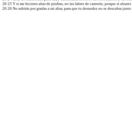
20:25 Y si me hicieres altar de piedras, no las labres de cantería; porque si alzares
20:26 No subirás por gradas a mi altar, para que tu desnudez no se descubra junto 