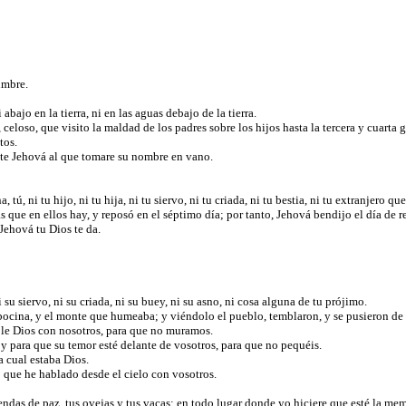
dumbre.
abajo en la tierra, ni en las aguas debajo de la tierra.
e, celoso, que visito la maldad de los padres sobre los hijos hasta la tercera y cuart
tos.
nte Jehová al que tomare su nombre en vano.
, ni tu hijo, ni tu hija, ni tu siervo, ni tu criada, ni tu bestia, ni tu extranjero qu
sas que en ellos hay, y reposó en el séptimo día; por tanto, Jehová bendijo el día de r
 Jehová tu Dios te da.
su siervo, ni su criada, ni su buey, ni su asno, ni cosa alguna de tu prójimo.
bocina, y el monte que humeaba; y viéndolo el pueblo, temblaron, y se pusieron de 
ble Dios con nosotros, para que no muramos.
y para que su temor esté delante de vosotros, para que no pequéis.
a cual estaba Dios.
to que he hablado desde el cielo con vosotros.
ofrendas de paz, tus ovejas y tus vacas; en todo lugar donde yo hiciere que esté la m