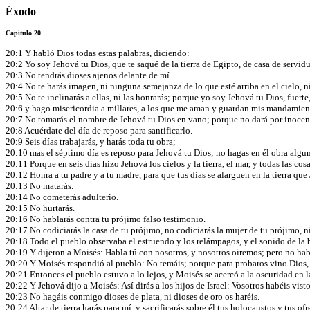
Éxodo
Capítulo 20
20:1 Y habló Dios todas estas palabras, diciendo:
20:2 Yo soy Jehová tu Dios, que te saqué de la tierra de Egipto, de casa de servi
20:3 No tendrás dioses ajenos delante de mí.
20:4 No te harás imagen, ni ninguna semejanza de lo que esté arriba en el cielo, ni 
20:5 No te inclinarás a ellas, ni las honrarás; porque yo soy Jehová tu Dios, fuert
20:6 y hago misericordia a millares, a los que me aman y guardan mis mandamien
20:7 No tomarás el nombre de Jehová tu Dios en vano; porque no dará por inoce
20:8 Acuérdate del día de reposo para santificarlo.
20:9 Seis días trabajarás, y harás toda tu obra;
20:10 mas el séptimo día es reposo para Jehová tu Dios; no hagas en él obra alguna, tú
20:11 Porque en seis días hizo Jehová los cielos y la tierra, el mar, y todas las co
20:12 Honra a tu padre y a tu madre, para que tus días se alarguen en la tierra que
20:13 No matarás.
20:14 No cometerás adulterio.
20:15 No hurtarás.
20:16 No hablarás contra tu prójimo falso testimonio.
20:17 No codiciarás la casa de tu prójimo, no codiciarás la mujer de tu prójimo, ni 
20:18 Todo el pueblo observaba el estruendo y los relámpagos, y el sonido de la 
20:19 Y dijeron a Moisés: Habla tú con nosotros, y nosotros oiremos; pero no ha
20:20 Y Moisés respondió al pueblo: No temáis; porque para probaros vino Dios, 
20:21 Entonces el pueblo estuvo a lo lejos, y Moisés se acercó a la oscuridad en l
20:22 Y Jehová dijo a Moisés: Así dirás a los hijos de Israel: Vosotros habéis vis
20:23 No hagáis conmigo dioses de plata, ni dioses de oro os haréis.
20:24 Altar de tierra harás para mí, y sacrificarás sobre él tus holocaustos y tus 