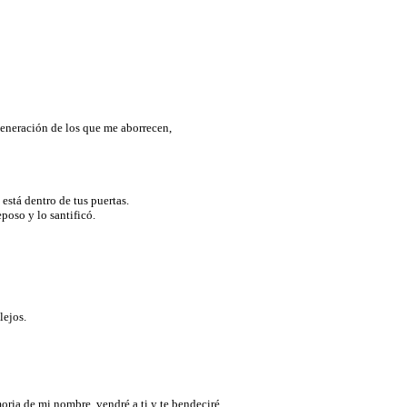
a generación de los que me aborrecen,
e está dentro de tus puertas.
eposo y lo santificó.
lejos.
emoria de mi nombre, vendré a ti y te bendeciré.