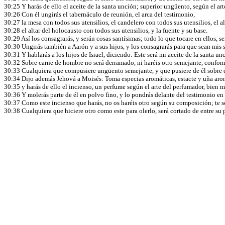
30:25 Y harás de ello el aceite de la santa unción; superior ungüento, según el arte
30:26 Con él ungirás el tabernáculo de reunión, el arca del testimonio,
30:27 la mesa con todos sus utensilios, el candelero con todos sus utensilios, el al
30:28 el altar del holocausto con todos sus utensilios, y la fuente y su base.
30:29 Así los consagrarás, y serán cosas santísimas; todo lo que tocare en ellos, se
30:30 Ungirás también a Aarón y a sus hijos, y los consagrarás para que sean mis 
30:31 Y hablarás a los hijos de Israel, diciendo: Este será mi aceite de la santa u
30:32 Sobre carne de hombre no será derramado, ni haréis otro semejante, conforme
30:33 Cualquiera que compusiere ungüento semejante, y que pusiere de él sobre ex
30:34 Dijo además Jehová a Moisés: Toma especias aromáticas, estacte y uña arom
30:35 y harás de ello el incienso, un perfume según el arte del perfumador, bien m
30:36 Y molerás parte de él en polvo fino, y lo pondrás delante del testimonio en 
30:37 Como este incienso que harás, no os haréis otro según su composición; te s
30:38 Cualquiera que hiciere otro como este para olerlo, será cortado de entre su 