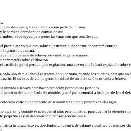
s.
tura de dos codos; y sus cuernos serán parte del mismo.
y le harás en derredor una cornisa de oro.
a ambos lados suyos, para meter las varas con que será llevado.
del propiciatorio que está sobre el testimonio, donde me encontraré contigo.
s lámparas lo quemará.
o perpetuo delante de Jehová por vuestras generaciones.
o derramaréis sobre él libación.
l sacrificio por el pecado para expiación; una vez en el año hará expiación sobre é
s, cada uno dará a Jehová el rescate de su persona, cuando los cuentes, para que n
uario. El siclo es de veinte geras. La mitad de un siclo será la ofrenda a Jehová.
 la ofrenda a Jehová para hacer expiación por vuestras personas.
a el servicio del tabernáculo de reunión; y será por memorial a los hijos de Israel d
olocarás entre el tabernáculo de reunión y el altar, y pondrás en ella agua.
no mueran; y cuando se acerquen al altar para ministrar, para quemar la ofrenda en
uto perpetuo él y su descendencia por sus generaciones.
romática la mitad, esto es, doscientos cincuenta, de cálamo aromático doscientos ci
n.