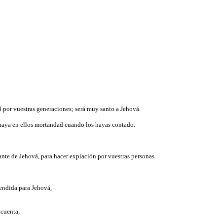
l por vuestras generaciones; será muy santo a Jehová.
o haya en ellos mortandad cuando los hayas contado.
elante de Jehová, para hacer expiación por vuestras personas.
cendida para Jehová,
ncuenta,