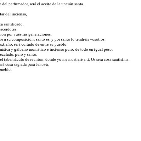
 del perfumador, será el aceite de la unción santa.
tar del incienso,
rá santificado.
sacerdotes.
nción por vuestras generaciones.
 a su composición; santo es, y por santo lo tendréis vosotros.
traño, será cortado de entre su pueblo.
ática y gálbano aromático e incienso puro; de todo en igual peso,
ezclado, puro y santo.
el tabernáculo de reunión, donde yo me mostraré a ti. Os será cosa santísima.
erá cosa sagrada para Jehová.
pueblo.