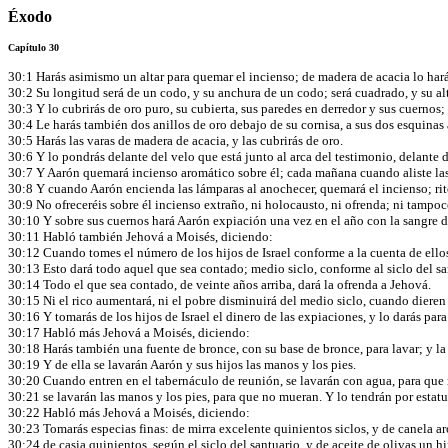
Éxodo
Capítulo 30
30:1 Harás asimismo un altar para quemar el incienso; de madera de acacia lo hará
30:2 Su longitud será de un codo, y su anchura de un codo; será cuadrado, y su al
30:3 Y lo cubrirás de oro puro, su cubierta, sus paredes en derredor y sus cuernos; 
30:4 Le harás también dos anillos de oro debajo de su cornisa, a sus dos esquinas 
30:5 Harás las varas de madera de acacia, y las cubrirás de oro.
30:6 Y lo pondrás delante del velo que está junto al arca del testimonio, delante 
30:7 Y Aarón quemará incienso aromático sobre él; cada mañana cuando aliste la
30:8 Y cuando Aarón encienda las lámparas al anochecer, quemará el incienso; rit
30:9 No ofreceréis sobre él incienso extraño, ni holocausto, ni ofrenda; ni tampoc
30:10 Y sobre sus cuernos hará Aarón expiación una vez en el año con la sangre de
30:11 Habló también Jehová a Moisés, diciendo:
30:12 Cuando tomes el número de los hijos de Israel conforme a la cuenta de ello
30:13 Esto dará todo aquel que sea contado; medio siclo, conforme al siclo del sant
30:14 Todo el que sea contado, de veinte años arriba, dará la ofrenda a Jehová.
30:15 Ni el rico aumentará, ni el pobre disminuirá del medio siclo, cuando dieren
30:16 Y tomarás de los hijos de Israel el dinero de las expiaciones, y lo darás par
30:17 Habló más Jehová a Moisés, diciendo:
30:18 Harás también una fuente de bronce, con su base de bronce, para lavar; y la c
30:19 Y de ella se lavarán Aarón y sus hijos las manos y los pies.
30:20 Cuando entren en el tabernáculo de reunión, se lavarán con agua, para que 
30:21 se lavarán las manos y los pies, para que no mueran. Y lo tendrán por estat
30:22 Habló más Jehová a Moisés, diciendo:
30:23 Tomarás especias finas: de mirra excelente quinientos siclos, y de canela a
30:24 de casia quinientos, según el siclo del santuario, y de aceite de olivas un hi