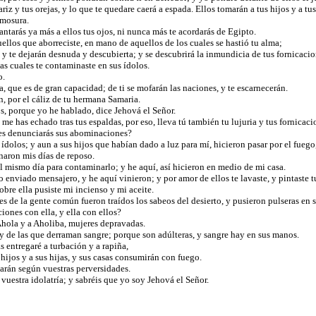
riz y tus orejas, y lo que te quedare caerá a espada. Ellos tomarán a tus hijos y a t
ermosura.
evantarás ya más a ellos tus ojos, ni nunca más te acordarás de Egipto.
ellos que aborreciste, en mano de aquellos de los cuales se hastió tu alma;
y te dejarán desnuda y descubierta; y se descubrirá la inmundicia de tus fornicacion
las cuales te contaminaste en sus ídolos.
o.
 que es de gran capacidad; de ti se mofarán las naciones, y te escarnecerán.
n, por el cáliz de tu hermana Samaria.
hos, porque yo he hablado, dice Jehová el Señor.
me has echado tras tus espaldas, por eso, lleva tú también tu lujuria y tus fornicac
 les denunciarás sus abominaciones?
ídolos; y aun a sus hijos que habían dado a luz para mí, hicieron pasar por el fue
naron mis días de reposo.
el mismo día para contaminarlo; y he aquí, así hicieron en medio de mi casa.
enviado mensajero, y he aquí vinieron; y por amor de ellos te lavaste, y pintaste t
obre ella pusiste mi incienso y mi aceite.
s de la gente común fueron traídos los sabeos del desierto, y pusieron pulseras en 
iones con ella, y ella con ellos?
Ahola y a Aholiba, mujeres depravadas.
 ley de las que derraman sangre; porque son adúlteras, y sangre hay en sus manos.
as entregaré a turbación y a rapiña,
 hijos y a sus hijas, y sus casas consumirán con fuego.
 harán según vuestras perversidades.
vuestra idolatría; y sabréis que yo soy Jehová el Señor.