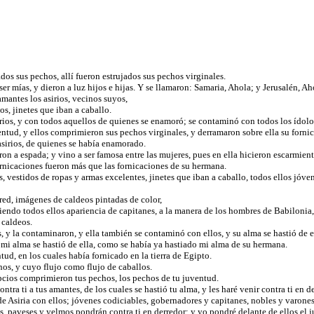
ados sus pechos, allí fueron estrujados sus pechos virginales.
er mías, y dieron a luz hijos e hijas. Y se llamaron: Samaria, Ahola; y Jerusalén, A
mantes los asirios, vecinos suyos,
os, jinetes que iban a caballo.
irios, y con todos aquellos de quienes se enamoró; se contaminó con todos los ídolos
entud, y ellos comprimieron sus pechos virginales, y derramaron sobre ella su forni
asirios, de quienes se había enamorado.
ron a espada; y vino a ser famosa entre las mujeres, pues en ella hicieron escarmien
ornicaciones fueron más que las fornicaciones de su hermana.
, vestidos de ropas y armas excelentes, jinetes que iban a caballo, todos ellos jóve
red, imágenes de caldeos pintadas de color,
niendo todos ellos apariencia de capitanes, a la manera de los hombres de Babilonia,
s caldeos.
, y la contaminaron, y ella también se contaminó con ellos, y su alma se hastió de e
l mi alma se hastió de ella, como se había ya hastiado mi alma de su hermana.
ud, en los cuales había fornicado en la tierra de Egipto.
nos, y cuyo flujo como flujo de caballos.
ipcios comprimieron tus pechos, los pechos de tu juventud.
tra ti a tus amantes, de los cuales se hastió tu alma, y les haré venir contra ti en d
 de Asiria con ellos; jóvenes codiciables, gobernadores y capitanes, nobles y varon
s, paveses y yelmos pondrán contra ti en derredor; y yo pondré delante de ellos el ju