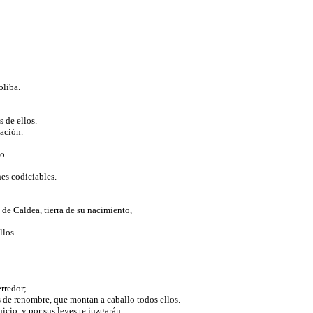
holiba.
 de ellos.
cación.
to.
nes codiciables.
 de Caldea, tierra de su nacimiento,
llos.
erredor;
es de renombre, que montan a caballo todos ellos.
icio, y por sus leyes te juzgarán.