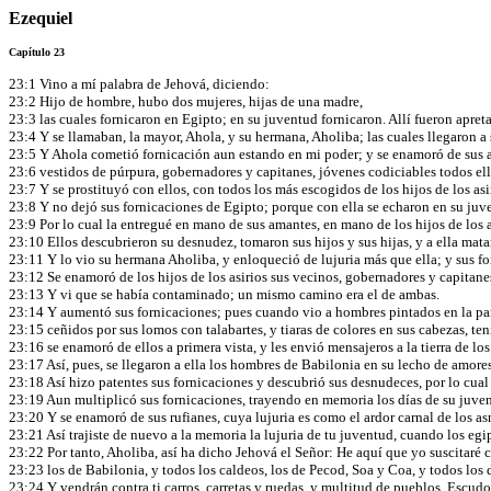
Ezequiel
Capítulo 23
23:1 Vino a mí palabra de Jehová, diciendo:
23:2 Hijo de hombre, hubo dos mujeres, hijas de una madre,
23:3 las cuales fornicaron en Egipto; en su juventud fornicaron. Allí fueron apret
23:4 Y se llamaban, la mayor, Ahola, y su hermana, Aholiba; las cuales llegaron a s
23:5 Y Ahola cometió fornicación aun estando en mi poder; y se enamoró de sus a
23:6 vestidos de púrpura, gobernadores y capitanes, jóvenes codiciables todos ell
23:7 Y se prostituyó con ellos, con todos los más escogidos de los hijos de los as
23:8 Y no dejó sus fornicaciones de Egipto; porque con ella se echaron en su juv
23:9 Por lo cual la entregué en mano de sus amantes, en mano de los hijos de los 
23:10 Ellos descubrieron su desnudez, tomaron sus hijos y sus hijas, y a ella mata
23:11 Y lo vio su hermana Aholiba, y enloqueció de lujuria más que ella; y sus f
23:12 Se enamoró de los hijos de los asirios sus vecinos, gobernadores y capitanes
23:13 Y vi que se había contaminado; un mismo camino era el de ambas.
23:14 Y aumentó sus fornicaciones; pues cuando vio a hombres pintados en la pa
23:15 ceñidos por sus lomos con talabartes, y tiaras de colores en sus cabezas, te
23:16 se enamoró de ellos a primera vista, y les envió mensajeros a la tierra de lo
23:17 Así, pues, se llegaron a ella los hombres de Babilonia en su lecho de amores
23:18 Así hizo patentes sus fornicaciones y descubrió sus desnudeces, por lo cua
23:19 Aun multiplicó sus fornicaciones, trayendo en memoria los días de su juvent
23:20 Y se enamoró de sus rufianes, cuya lujuria es como el ardor carnal de los as
23:21 Así trajiste de nuevo a la memoria la lujuria de tu juventud, cuando los eg
23:22 Por tanto, Aholiba, así ha dicho Jehová el Señor: He aquí que yo suscitaré con
23:23 los de Babilonia, y todos los caldeos, los de Pecod, Soa y Coa, y todos los
23:24 Y vendrán contra ti carros, carretas y ruedas, y multitud de pueblos. Escudo