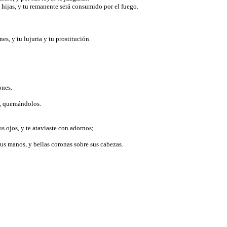
us hijas, y tu remanente será consumido por el fuego.
es, y tu lujuria y tu prostitución.
iones.
go, quemándolos.
us ojos, y te ataviaste con adornos;
sus manos, y bellas coronas sobre sus cabezas.