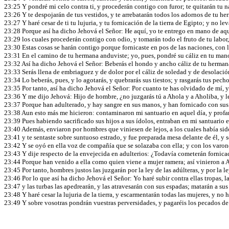
23:25 Y pondré mi celo contra ti, y procederán contigo con furor; te quitarán tu na
23:26 Y te despojarán de tus vestidos, y te arrebatarán todos los adornos de tu h
23:27 Y haré cesar de ti tu lujuria, y tu fornicación de la tierra de Egipto; y no l
23:28 Porque así ha dicho Jehová el Señor: He aquí, yo te entrego en mano de aqu
23:29 los cuales procederán contigo con odio, y tomarán todo el fruto de tu labor, 
23:30 Estas cosas se harán contigo porque fornicaste en pos de las naciones, con 
23:31 En el camino de tu hermana anduviste; yo, pues, pondré su cáliz en tu man
23:32 Así ha dicho Jehová el Señor: Beberás el hondo y ancho cáliz de tu hermana,
23:33 Serás llena de embriaguez y de dolor por el cáliz de soledad y de desolació
23:34 Lo beberás, pues, y lo agotarás, y quebrarás sus tiestos; y rasgarás tus pec
23:35 Por tanto, así ha dicho Jehová el Señor: Por cuanto te has olvidado de mí, y 
23:36 Y me dijo Jehová: Hijo de hombre, ¿no juzgarás tú a Ahola y a Aholiba, y
23:37 Porque han adulterado, y hay sangre en sus manos, y han fornicado con sus 
23:38 Aun esto más me hicieron: contaminaron mi santuario en aquel día, y profa
23:39 Pues habiendo sacrificado sus hijos a sus ídolos, entraban en mi santuario 
23:40 Además, enviaron por hombres que viniesen de lejos, a los cuales había sido 
23:41 y te sentaste sobre suntuoso estrado, y fue preparada mesa delante de él, y s
23:42 Y se oyó en ella voz de compañía que se solazaba con ella; y con los varone
23:43 Y dije respecto de la envejecida en adulterios: ¿Todavía cometerán fornicac
23:44 Porque han venido a ella como quien viene a mujer ramera; así vinieron a 
23:45 Por tanto, hombres justos las juzgarán por la ley de las adúlteras, y por la
23:46 Por lo que así ha dicho Jehová el Señor: Yo haré subir contra ellas tropas, l
23:47 y las turbas las apedrearán, y las atravesarán con sus espadas; matarán a sus
23:48 Y haré cesar la lujuria de la tierra, y escarmentarán todas las mujeres, y no
23:49 Y sobre vosotras pondrán vuestras perversidades, y pagaréis los pecados de 