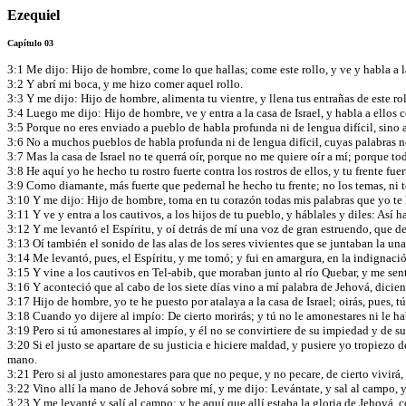
Ezequiel
Capítulo 03
3:1 Me dijo: Hijo de hombre, come lo que hallas; come este rollo, y ve y habla a l
3:2 Y abrí mi boca, y me hizo comer aquel rollo.
3:3 Y me dijo: Hijo de hombre, alimenta tu vientre, y llena tus entrañas de este r
3:4 Luego me dijo: Hijo de hombre, ve y entra a la casa de Israel, y habla a ellos 
3:5 Porque no eres enviado a pueblo de habla profunda ni de lengua difícil, sino a 
3:6 No a muchos pueblos de habla profunda ni de lengua difícil, cuyas palabras no 
3:7 Mas la casa de Israel no te querrá oír, porque no me quiere oír a mí; porque to
3:8 He aquí yo he hecho tu rostro fuerte contra los rostros de ellos, y tu frente fuer
3:9 Como diamante, más fuerte que pedernal he hecho tu frente; no los temas, ni 
3:10 Y me dijo: Hijo de hombre, toma en tu corazón todas mis palabras que yo te 
3:11 Y ve y entra a los cautivos, a los hijos de tu pueblo, y háblales y diles: Así
3:12 Y me levantó el Espíritu, y oí detrás de mí una voz de gran estruendo, que de
3:13 Oí también el sonido de las alas de los seres vivientes que se juntaban la una
3:14 Me levantó, pues, el Espíritu, y me tomó; y fui en amargura, en la indignació
3:15 Y vine a los cautivos en Tel-abib, que moraban junto al río Quebar, y me senté
3:16 Y aconteció que al cabo de los siete días vino a mí palabra de Jehová, dicie
3:17 Hijo de hombre, yo te he puesto por atalaya a la casa de Israel; oirás, pues, t
3:18 Cuando yo dijere al impío: De cierto morirás; y tú no le amonestares ni le h
3:19 Pero si tú amonestares al impío, y él no se convirtiere de su impiedad y de s
3:20 Si el justo se apartare de su justicia e hiciere maldad, y pusiere yo tropiez
mano.
3:21 Pero si al justo amonestares para que no peque, y no pecare, de cierto vivirá
3:22 Vino allí la mano de Jehová sobre mí, y me dijo: Levántate, y sal al campo, y
3:23 Y me levanté y salí al campo; y he aquí que allí estaba la gloria de Jehová, 