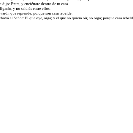
 dijo: Entra, y enciérrate dentro de tu casa.
ligarán, y no saldrás entre ellos.
os varón que reprende; porque son casa rebelde.
ehová el Señor: El que oye, oiga; y el que no quiera oír, no oiga; porque casa rebeld