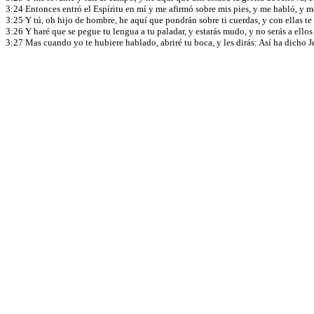
3:24 Entonces entró el Espíritu en mí y me afirmó sobre mis pies, y me habló, y me
3:25 Y tú, oh hijo de hombre, he aquí que pondrán sobre ti cuerdas, y con ellas te 
3:26 Y haré que se pegue tu lengua a tu paladar, y estarás mudo, y no serás a ell
3:27 Mas cuando yo te hubiere hablado, abriré tu boca, y les dirás: Así ha dicho J