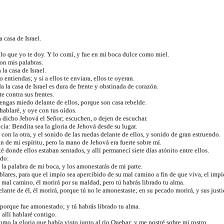
a casa de Israel.
ollo que yo te doy. Y lo comí, y fue en mi boca dulce como miel.
con mis palabras.
la casa de Israel.
entiendas; y si a ellos te enviara, ellos te oyeran.
da la casa de Israel es dura de frente y obstinada de corazón.
te contra sus frentes.
tengas miedo delante de ellos, porque son casa rebelde.
hablaré, y oye con tus oídos.
 ha dicho Jehová el Señor; escuchen, o dejen de escuchar.
cía: Bendita sea la gloria de Jehová desde su lugar.
 con la otra, y el sonido de las ruedas delante de ellos, y sonido de gran estruendo.
n de mi espíritu, pero la mano de Jehová era fuerte sobre mí.
 donde ellos estaban sentados, y allí permanecí siete días atónito entre ellos.
ndo:
ú la palabra de mi boca, y los amonestarás de mi parte.
ablares, para que el impío sea apercibido de su mal camino a fin de que viva, el i
u mal camino, él morirá por su maldad, pero tú habrás librado tu alma.
o delante de él, él morirá, porque tú no le amonestaste; en su pecado morirá, y sus 
, porque fue amonestado; y tú habrás librado tu alma.
 allí hablaré contigo.
como la gloria que había visto junto al río Quebar; y me postré sobre mi rostro.