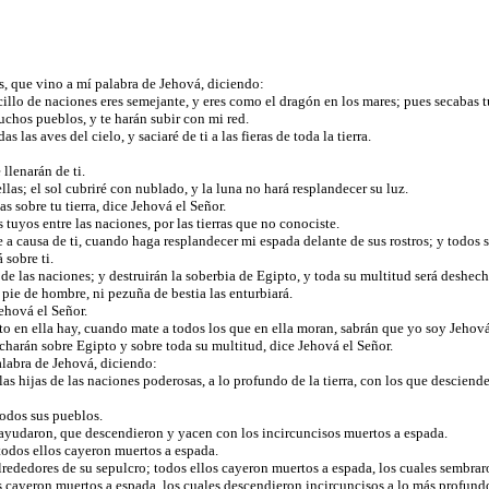
, que vino a mí palabra de Jehová, diciendo:
llo de naciones eres semejante, y eres como el dragón en los mares; pues secabas tus
uchos pueblos, y te harán subir con mi red.
s las aves del cielo, y saciaré de ti a las fieras de toda la tierra.
 llenarán de ti.
llas; el sol cubriré con nublado, y la luna no hará resplandecer su luz.
as sobre tu tierra, dice Jehová el Señor.
 tuyos entre las naciones, por las tierras que no conociste.
e a causa de ti, cuando haga resplandecer mi espada delante de sus rostros; y todos
 sobre ti.
de las naciones; y destruirán la soberbia de Egipto, y toda su multitud será deshec
 pie de hombre, ni pezuña de bestia las enturbiará.
Jehová el Señor.
to en ella hay, cuando mate a todos los que en ella moran, sabrán que yo soy Jehov
decharán sobre Egipto y sobre toda su multitud, dice Jehová el Señor.
alabra de Jehová, diciendo:
as hijas de las naciones poderosas, a lo profundo de la tierra, con los que desciende
 todos sus pueblos.
le ayudaron, que descendieron y yacen con los incircuncisos muertos a espada.
; todos ellos cayeron muertos a espada.
lrededores de su sepulcro; todos ellos cayeron muertos a espada, los cuales sembraron
 cayeron muertos a espada, los cuales descendieron incircuncisos a lo más profundo d