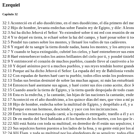
Ezequiel
Capítulo 32
32:1 Aconteció en el año duodécimo, en el mes duodécimo, el día primero del mes
32:2 Hijo de hombre, levanta endechas sobre Faraón rey de Egipto, y dile: A leonci
32:3 Así ha dicho Jehová el Señor: Yo extenderé sobre ti mi red con reunión de m
32:4 Y te dejaré en tierra, te echaré sobre la faz del campo, y haré posar sobre ti toda
32:5 Pondré tus carnes sobre los montes, y llenaré los valles de tus cadáveres.
32:6 Y regaré de tu sangre la tierra donde nadas, hasta los montes; y los arroyos se
32:7 Y cuando te haya extinguido, cubriré los cielos, y haré entenebrecer sus estre
32:8 Haré entenebrecer todos los astros brillantes del cielo por ti, y pondré tiniebl
32:9 Y entristeceré el corazón de muchos pueblos, cuando lleve al cautiverio a los
32:10 Y dejaré atónitos por ti a muchos pueblos, y sus reyes tendrán horror grand
32:11 Porque así ha dicho Jehová el Señor: La espada del rey de Babilonia vendrá
32:12 Con espadas de fuertes haré caer tu pueblo; todos ellos serán los poderosos 
32:13 Todas sus bestias destruiré de sobre las muchas aguas; ni más las enturbiará
32:14 Entonces haré asentarse sus aguas, y haré correr sus ríos como aceite, dice 
32:15 Cuando asuele la tierra de Egipto, y la tierra quede despojada de todo cuan
32:16 Esta es la endecha, y la cantarán; las hijas de las naciones la cantarán; en
32:17 Aconteció en el año duodécimo, a los quince días del mes, que vino a mí p
32:18 Hijo de hombre, endecha sobre la multitud de Egipto, y despéñalo a él, y a l
32:19 Porque eres tan hermoso, desciende, y yace con los incircuncisos.
32:20 Entre los muertos a espada caerá; a la espada es entregado; traedlo a él y a
32:21 De en medio del Seol hablarán a él los fuertes de los fuertes, con los que 
32:22 Allí está Asiria con toda su multitud; en derredor de él están sus sepulcros
32:23 Sus sepulcros fueron puestos a los lados de la fosa, y su gente está por los a
32:24 Allí Elam, y toda su multitud por los alrededores de su sepulcro; todos ellos