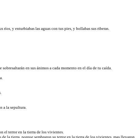
 ríos, y enturbiabas las aguas con tus pies, y hollabas sus riberas.
 se sobresaltarán en sus ánimos a cada momento en el día de tu caída.
ha.
á.
n a la sepultura.
 el terror en la tierra de los vivientes.
e la tierra, porque sembraron su terror en la tierra de los vivientes, mas llevaron