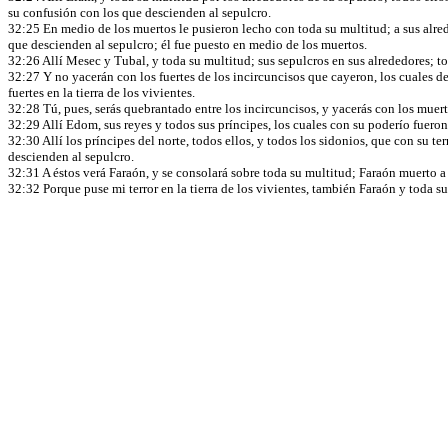
su confusión con los que descienden al sepulcro.
32:25 En medio de los muertos le pusieron lecho con toda su multitud; a sus alrede
que descienden al sepulcro; él fue puesto en medio de los muertos.
32:26 Allí Mesec y Tubal, y toda su multitud; sus sepulcros en sus alrededores; to
32:27 Y no yacerán con los fuertes de los incircuncisos que cayeron, los cuales d
fuertes en la tierra de los vivientes.
32:28 Tú, pues, serás quebrantado entre los incircuncisos, y yacerás con los muert
32:29 Allí Edom, sus reyes y todos sus príncipes, los cuales con su poderío fuero
32:30 Allí los príncipes del norte, todos ellos, y todos los sidonios, que con su
descienden al sepulcro.
32:31 A éstos verá Faraón, y se consolará sobre toda su multitud; Faraón muerto a 
32:32 Porque puse mi terror en la tierra de los vivientes, también Faraón y toda s