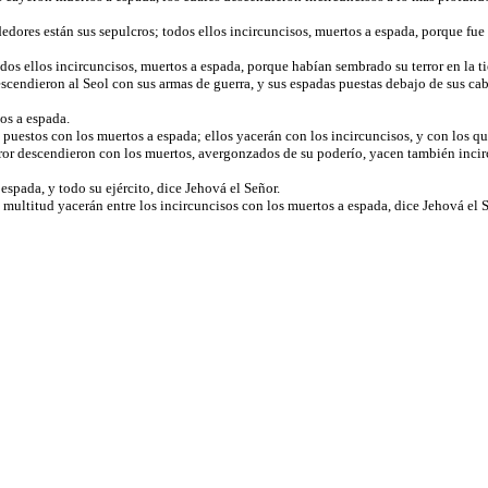
dores están sus sepulcros; todos ellos incircuncisos, muertos a espada, porque fue p
dos ellos incircuncisos, muertos a espada, porque habían sembrado su terror en la ti
escendieron al Seol con sus armas de guerra, y sus espadas puestas debajo de sus cab
os a espada.
n puestos con los muertos a espada; ellos yacerán con los incircuncisos, y con los q
 terror descendieron con los muertos, avergonzados de su poderío, yacen también inc
espada, y todo su ejército, dice Jehová el Señor.
u multitud yacerán entre los incircuncisos con los muertos a espada, dice Jehová el 