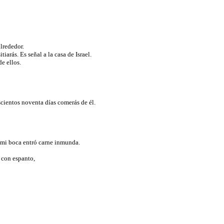
alrededor.
tiarás. Es señal a la casa de Israel.
de ellos.
escientos noventa días comerás de él.
n mi boca entró carne inmunda.
y con espanto,