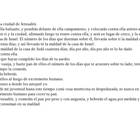
la ciudad de Jerusalén.
a ella baluarte, y pondrás delante de ella campamento, y colocarás contra ella arietes 
 y la ciudad; afirmarás luego tu rostro contra ella, y será en lugar de cerco, y la si
sa de Israel. El número de los días que duermas sobre él, llevarás sobre ti la maldad 
nta días; y así llevarás tú la maldad de la casa de Israel.
 maldad de la casa de Judá cuarenta días; día por año, día por año te lo he dado.
contra ella.
ta que hayas cumplido los días de tu asedio.
a vasija, y hazte pan de ellos el número de los días que te acuestes sobre tu lado; tr
iempo la comerás.
la beberás.
e ellos al fuego de excremento humano.
iones a donde los arrojaré yo.
sde mi juventud hasta este tiempo comí cosa mortecina ni despedazada, ni nunca e
cremento humano para cocer tu pan.
erusalén; y comerán el pan por peso y con angustia, y beberán el agua por medida 
se consuman en su maldad.