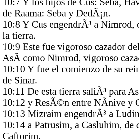
10:7 Y los hijos de Cus: Seba, Hav
de Raama: Seba y DedÃ¡n.
10:8 Y Cus engendrÃ³ a Nimrod, q
la tierra.
10:9 Este fue vigoroso cazador del
AsÃ­ como Nimrod, vigoroso caza
10:10 Y fue el comienzo de su rein
de Sinar.
10:11 De esta tierra saliÃ³ para A
10:12 y ResÃ©n entre NÃ­nive y Ca
10:13 Mizraim engendrÃ³ a Ludi
10:14 a Patrusim, a Casluhim, de do
Caftorim.