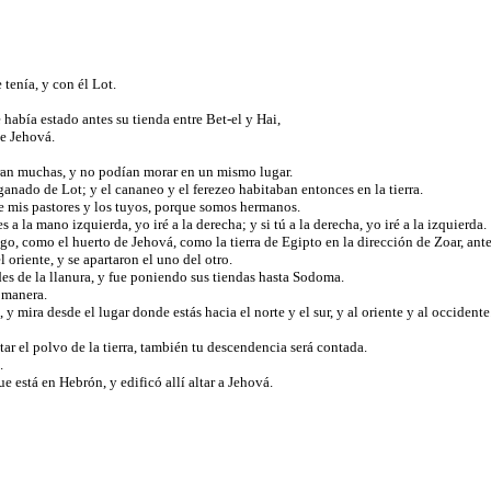
 tenía, y con él Lot.
 había estado antes su tienda entre Bet-el y Hai,
de Jehová.
 eran muchas, y no podían morar en un mismo lugar.
anado de Lot; y el cananeo y el ferezeo habitaban entonces en la tierra.
re mis pastores y los tuyos, porque somos hermanos.
s a la mano izquierda, yo iré a la derecha; y si tú a la derecha, yo iré a la izquierda.
 riego, como el huerto de Jehová, como la tierra de Egipto en la dirección de Zoar, 
 oriente, y se apartaron el uno del otro.
es de la llanura, y fue poniendo sus tiendas hasta Sodoma.
 manera.
y mira desde el lugar donde estás hacia el norte y el sur, y al oriente y al occidente
ar el polvo de la tierra, también tu descendencia será contada.
é.
está en Hebrón, y edificó allí altar a Jehová.