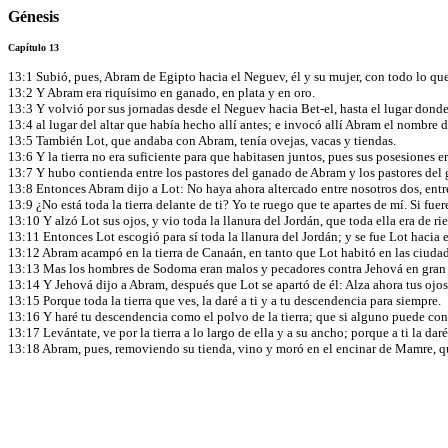
Génesis
Capítulo 13
13:1 Subió, pues, Abram de Egipto hacia el Neguev, él y su mujer, con todo lo que
13:2 Y Abram era riquísimo en ganado, en plata y en oro.
13:3 Y volvió por sus jornadas desde el Neguev hacia Bet-el, hasta el lugar donde
13:4 al lugar del altar que había hecho allí antes; e invocó allí Abram el nombre 
13:5 También Lot, que andaba con Abram, tenía ovejas, vacas y tiendas.
13:6 Y la tierra no era suficiente para que habitasen juntos, pues sus posesiones
13:7 Y hubo contienda entre los pastores del ganado de Abram y los pastores del g
13:8 Entonces Abram dijo a Lot: No haya ahora altercado entre nosotros dos, ent
13:9 ¿No está toda la tierra delante de ti? Yo te ruego que te apartes de mí. Si fuere
13:10 Y alzó Lot sus ojos, y vio toda la llanura del Jordán, que toda ella era de
13:11 Entonces Lot escogió para sí toda la llanura del Jordán; y se fue Lot hacia el
13:12 Abram acampó en la tierra de Canaán, en tanto que Lot habitó en las ciudad
13:13 Mas los hombres de Sodoma eran malos y pecadores contra Jehová en gran
13:14 Y Jehová dijo a Abram, después que Lot se apartó de él: Alza ahora tus ojos, 
13:15 Porque toda la tierra que ves, la daré a ti y a tu descendencia para siempre.
13:16 Y haré tu descendencia como el polvo de la tierra; que si alguno puede cont
13:17 Levántate, ve por la tierra a lo largo de ella y a su ancho; porque a ti la dar
13:18 Abram, pues, removiendo su tienda, vino y moró en el encinar de Mamre, que 