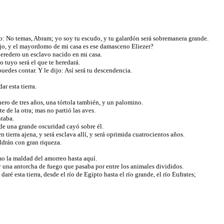
do: No temas, Abram; yo soy tu escudo, y tu galardón será sobremanera grande.
ijo, y el mayordomo de mi casa es ese damasceno Eliezer?
heredero un esclavo nacido en mi casa.
o tuyo será el que te heredará.
s puedes contar. Y le dijo: Así será tu descendencia.
ar esta tierra.
rnero de tres años, una tórtola también, y un palomino.
e de la otra; mas no partió las aves.
ntaba.
 de una grande oscuridad cayó sobre él.
tierra ajena, y será esclava allí, y será oprimida cuatrocientos años.
aldrán con gran riqueza.
mo la maldad del amorreo hasta aquí.
y una antorcha de fuego que pasaba por entre los animales divididos.
é esta tierra, desde el río de Egipto hasta el río grande, el río Eufrates;