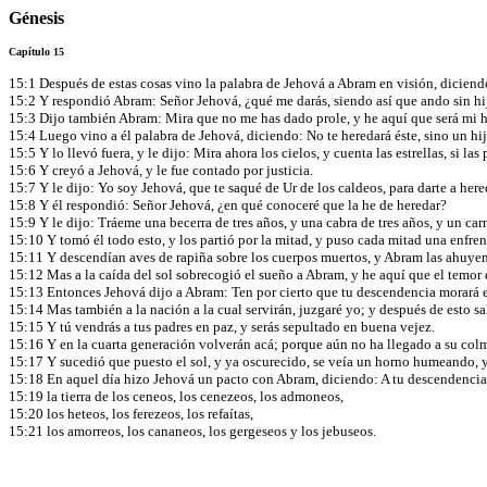
Génesis
Capítulo 15
15:1 Después de estas cosas vino la palabra de Jehová a Abram en visión, dicien
15:2 Y respondió Abram: Señor Jehová, ¿qué me darás, siendo así que ando sin h
15:3 Dijo también Abram: Mira que no me has dado prole, y he aquí que será mi 
15:4 Luego vino a él palabra de Jehová, diciendo: No te heredará éste, sino un hij
15:5 Y lo llevó fuera, y le dijo: Mira ahora los cielos, y cuenta las estrellas, si la
15:6 Y creyó a Jehová, y le fue contado por justicia.
15:7 Y le dijo: Yo soy Jehová, que te saqué de Ur de los caldeos, para darte a hered
15:8 Y él respondió: Señor Jehová, ¿en qué conoceré que la he de heredar?
15:9 Y le dijo: Tráeme una becerra de tres años, y una cabra de tres años, y un ca
15:10 Y tomó él todo esto, y los partió por la mitad, y puso cada mitad una enfrent
15:11 Y descendían aves de rapiña sobre los cuerpos muertos, y Abram las ahuye
15:12 Mas a la caída del sol sobrecogió el sueño a Abram, y he aquí que el temor
15:13 Entonces Jehová dijo a Abram: Ten por cierto que tu descendencia morará en 
15:14 Mas también a la nación a la cual servirán, juzgaré yo; y después de esto s
15:15 Y tú vendrás a tus padres en paz, y serás sepultado en buena vejez.
15:16 Y en la cuarta generación volverán acá; porque aún no ha llegado a su col
15:17 Y sucedió que puesto el sol, y ya oscurecido, se veía un horno humeando, 
15:18 En aquel día hizo Jehová un pacto con Abram, diciendo: A tu descendencia dar
15:19 la tierra de los ceneos, los cenezeos, los admoneos,
15:20 los heteos, los ferezeos, los refaítas,
15:21 los amorreos, los cananeos, los gergeseos y los jebuseos.