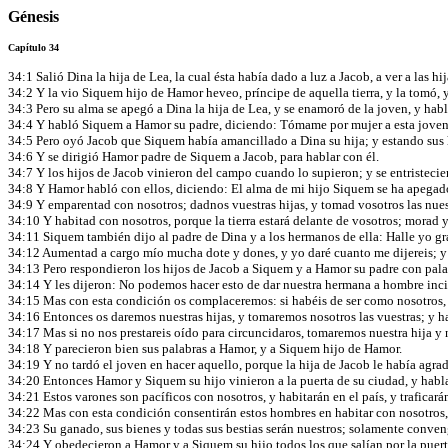
Génesis
Capítulo 34
34:1 Salió Dina la hija de Lea, la cual ésta había dado a luz a Jacob, a ver a las hij
34:2 Y la vio Siquem hijo de Hamor heveo, príncipe de aquella tierra, y la tomó, y
34:3 Pero su alma se apegó a Dina la hija de Lea, y se enamoró de la joven, y habl
34:4 Y habló Siquem a Hamor su padre, diciendo: Tómame por mujer a esta jove
34:5 Pero oyó Jacob que Siquem había amancillado a Dina su hija; y estando sus 
34:6 Y se dirigió Hamor padre de Siquem a Jacob, para hablar con él.
34:7 Y los hijos de Jacob vinieron del campo cuando lo supieron; y se entristecie
34:8 Y Hamor habló con ellos, diciendo: El alma de mi hijo Siquem se ha apegado 
34:9 Y emparentad con nosotros; dadnos vuestras hijas, y tomad vosotros las nues
34:10 Y habitad con nosotros, porque la tierra estará delante de vosotros; morad 
34:11 Siquem también dijo al padre de Dina y a los hermanos de ella: Halle yo gra
34:12 Aumentad a cargo mío mucha dote y dones, y yo daré cuanto me dijereis; y
34:13 Pero respondieron los hijos de Jacob a Siquem y a Hamor su padre con pal
34:14 Y les dijeron: No podemos hacer esto de dar nuestra hermana a hombre inc
34:15 Mas con esta condición os complaceremos: si habéis de ser como nosotros, 
34:16 Entonces os daremos nuestras hijas, y tomaremos nosotros las vuestras; y 
34:17 Mas si no nos prestareis oído para circuncidaros, tomaremos nuestra hija y
34:18 Y parecieron bien sus palabras a Hamor, y a Siquem hijo de Hamor.
34:19 Y no tardó el joven en hacer aquello, porque la hija de Jacob le había agrad
34:20 Entonces Hamor y Siquem su hijo vinieron a la puerta de su ciudad, y habl
34:21 Estos varones son pacíficos con nosotros, y habitarán en el país, y traficará
34:22 Mas con esta condición consentirán estos hombres en habitar con nosotros,
34:23 Su ganado, sus bienes y todas sus bestias serán nuestros; solamente conven
34:24 Y obedecieron a Hamor y a Siquem su hijo todos los que salían por la puerta