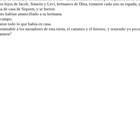
e los hijos de Jacob, Simeón y Leví, hermanos de Dina, tomaron cada uno su espada, 
a de casa de Siquem, y se fueron.
anto habían amancillado a su hermana.
l campo,
baron todo lo que había en casa.
nable a los moradores de esta tierra, el cananeo y el ferezeo; y teniendo yo pocos
ramera?