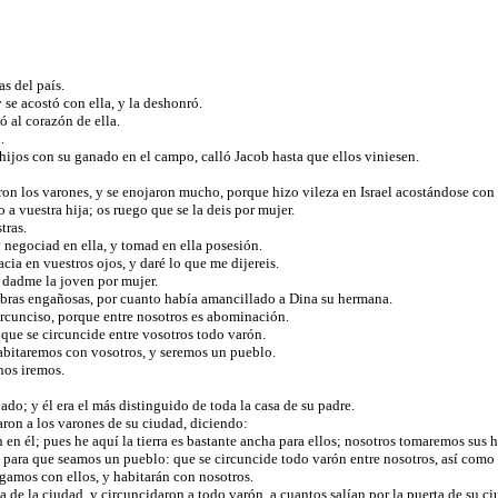
as del país.
 se acostó con ella, y la deshonró.
ó al corazón de ella.
n.
hijos con su ganado en el campo, calló Jacob hasta que ellos viniesen.
ron los varones, y se enojaron mucho, porque hizo vileza en Israel acostándose con 
a vuestra hija; os ruego que se la deis por mujer.
tras.
y negociad en ella, y tomad en ella posesión.
cia en vuestros ojos, y daré lo que me dijereis.
 dadme la joven por mujer.
abras engañosas, por cuanto había amancillado a Dina su hermana.
ircunciso, porque entre nosotros es abominación.
que se circuncide entre vosotros todo varón.
habitaremos con vosotros, y seremos un pueblo.
 nos iremos.
ado; y él era el más distinguido de toda la casa de su padre.
aron a los varones de su ciudad, diciendo:
n en él; pues he aquí la tierra es bastante ancha para ellos; nosotros tomaremos sus h
 para que seamos un pueblo: que se circuncide todo varón entre nosotros, así como
gamos con ellos, y habitarán con nosotros.
 de la ciudad, y circuncidaron a todo varón, a cuantos salían por la puerta de su c