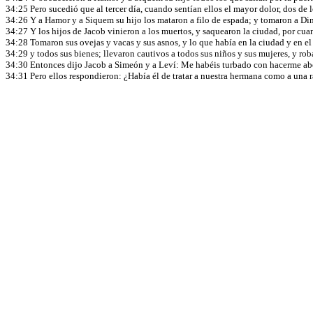
34:25 Pero sucedió que al tercer día, cuando sentían ellos el mayor dolor, dos d
34:26 Y a Hamor y a Siquem su hijo los mataron a filo de espada; y tomaron a Din
34:27 Y los hijos de Jacob vinieron a los muertos, y saquearon la ciudad, por cu
34:28 Tomaron sus ovejas y vacas y sus asnos, y lo que había en la ciudad y en e
34:29 y todos sus bienes; llevaron cautivos a todos sus niños y sus mujeres, y ro
34:30 Entonces dijo Jacob a Simeón y a Leví: Me habéis turbado con hacerme abomi
34:31 Pero ellos respondieron: ¿Había él de tratar a nuestra hermana como a una 