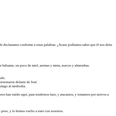
le declaramos conforme a estas palabras. ¿Acaso podíamos saber que él nos diría:
 de bálsamo, un poco de miel, aromas y mirra, nueces y almendras.
éalo.
resentaron delante de José.
onmigo al mediodía.
nos han traído aquí, para tendernos lazo, y atacarnos, y tomarnos por siervos a
 peso; y lo hemos vuelto a traer con nosotros.