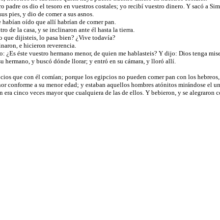
o padre os dio el tesoro en vuestros costales; yo recibí vuestro dinero. Y sacó a Si
sus pies, y dio de comer a sus asnos.
e habían oído que allí habrían de comer pan.
o de la casa, y se inclinaron ante él hasta la tierra.
 que dijisteis, lo pasa bien? ¿Vive todavía?
inaron, e hicieron reverencia.
o: ¿Es éste vuestro hermano menor, de quien me hablasteis? Y dijo: Dios tenga miser
 hermano, y buscó dónde llorar; y entró en su cámara, y lloró allí.
gipcios que con él comían; porque los egipcios no pueden comer pan con los hebreos,
nor conforme a su menor edad; y estaban aquellos hombres atónitos mirándose el un
 era cinco veces mayor que cualquiera de las de ellos. Y bebieron, y se alegraron c