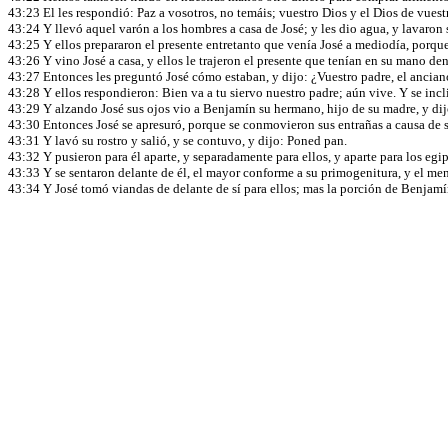
43:23 El les respondió: Paz a vosotros, no temáis; vuestro Dios y el Dios de vuestr
43:24 Y llevó aquel varón a los hombres a casa de José; y les dio agua, y lavaron 
43:25 Y ellos prepararon el presente entretanto que venía José a mediodía, porqu
43:26 Y vino José a casa, y ellos le trajeron el presente que tenían en su mano dentr
43:27 Entonces les preguntó José cómo estaban, y dijo: ¿Vuestro padre, el anciano
43:28 Y ellos respondieron: Bien va a tu siervo nuestro padre; aún vive. Y se incl
43:29 Y alzando José sus ojos vio a Benjamín su hermano, hijo de su madre, y dij
43:30 Entonces José se apresuró, porque se conmovieron sus entrañas a causa de su
43:31 Y lavó su rostro y salió, y se contuvo, y dijo: Poned pan.
43:32 Y pusieron para él aparte, y separadamente para ellos, y aparte para los e
43:33 Y se sentaron delante de él, el mayor conforme a su primogenitura, y el me
43:34 Y José tomó viandas de delante de sí para ellos; mas la porción de Benjamín