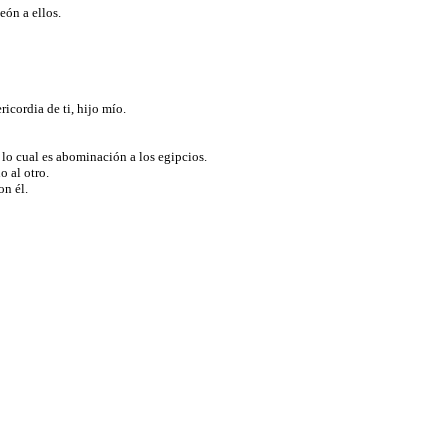
meón a ellos.
icordia de ti, hijo mío.
 lo cual es abominación a los egipcios.
o al otro.
on él.