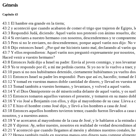
Génesis
Capítulo 43
43:1 El hambre era grande en la tierra;
43:2 y aconteció que cuando acabaron de comer el trigo que trajeron de Egipto, l
43:3 Respondió Judá, diciendo: Aquel varón nos protestó con ánimo resuelto, dici
43:4 Si enviares a nuestro hermano con nosotros, descenderemos y te comprarem
43:5 Pero si no le enviares, no descenderemos; porque aquel varón nos dijo: No ve
43:6 Dijo entonces Israel: ¿Por qué me hicisteis tanto mal, declarando al varón q
43:7 Y ellos respondieron: Aquel varón nos preguntó expresamente por nosotros, y
Haced venir a vuestro hermano?
43:8 Entonces Judá dijo a Israel su padre: Envía al joven conmigo, y nos levanta
43:9 Yo te respondo por él; a mí me pedirás cuenta. Si yo no te lo vuelvo a traer, y
43:10 pues si no nos hubiéramos detenido, ciertamente hubiéramos ya vuelto dos
43:11 Entonces Israel su padre les respondió: Pues que así es, hacedlo; tomad de 
43:12 Y tomad en vuestras manos doble cantidad de dinero, y llevad en vuestra ma
43:13 Tomad también a vuestro hermano, y levantaos, y volved a aquel varón.
43:14 Y el Dios Omnipotente os dé misericordia delante de aquel varón, y os suelte
43:15 Entonces tomaron aquellos varones el presente, y tomaron en su mano doble
43:16 Y vio José a Benjamín con ellos, y dijo al mayordomo de su casa: Lleva a 
43:17 E hizo el hombre como José dijo, y llevó a los hombres a casa de José.
43:18 Entonces aquellos hombres tuvieron temor, cuando fueron llevados a casa de 
nosotros, y a nuestros asnos.
43:19 Y se acercaron al mayordomo de la casa de José, y le hablaron a la entrada 
43:20 Y dijeron: Ay, señor nuestro, nosotros en realidad de verdad descendimos a
43:21 Y aconteció que cuando llegamos al mesón y abrimos nuestros costales, he aq
43:22 Hemos también traído en nuestras manos otro dinero para comprar alimento