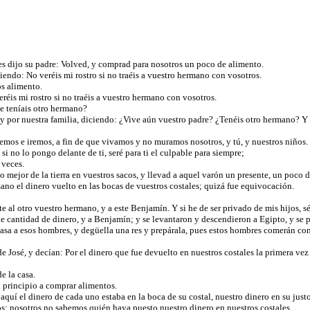
es dijo su padre: Volved, y comprad para nosotros un poco de alimento.
endo: No veréis mi rostro si no traéis a vuestro hermano con vosotros.
os alimento.
réis mi rostro si no traéis a vuestro hermano con vosotros.
ue teníais otro hermano?
 por nuestra familia, diciendo: ¿Vive aún vuestro padre? ¿Tenéis otro hermano? Y 
remos e iremos, a fin de que vivamos y no muramos nosotros, y tú, y nuestros niños.
 si no lo pongo delante de ti, seré para ti el culpable para siempre;
 veces.
lo mejor de la tierra en vuestros sacos, y llevad a aquel varón un presente, un poco
no el dinero vuelto en las bocas de vuestros costales; quizá fue equivocación.
 al otro vuestro hermano, y a este Benjamín. Y si he de ser privado de mis hijos, s
 cantidad de dinero, y a Benjamín; y se levantaron y descendieron a Egipto, y se p
casa a esos hombres, y degüella una res y prepárala, pues estos hombres comerán c
José, y decían: Por el dinero que fue devuelto en nuestros costales la primera vez 
de la casa.
l principio a comprar alimentos.
uí el dinero de cada uno estaba en la boca de su costal, nuestro dinero en su justo
s; nosotros no sabemos quién haya puesto nuestro dinero en nuestros costales.