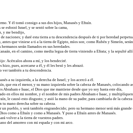
ermo. Y él tomó consigo a sus dos hijos, Manasés y Efraín.
 se esforzó Israel, y se sentó sobre la cama,
n, y me bendijo,
e de naciones; y daré esta tierra a tu descendencia después de ti por heredad perpetu
o, antes que viniese a ti a la tierra de Egipto, míos son; como Rubén y Simeón, será
us hermanos serán llamados en sus heredades.
aán, en el camino, como media legua de tierra viniendo a Efrata; y la sepulté allí
ijo: Acércalos ahora a mí, y los bendeciré.
 hizo, pues, acercarse a él, y él les besó y les abrazó.
ho ver también a tu descendencia.
sés a su izquierda, a la derecha de Israel; y los acercó a él.
raín, que era el menor, y su mano izquierda sobre la cabeza de Manasés, colocando 
es Abraham e Isaac, el Dios que me mantiene desde que yo soy hasta este día,
uado en ellos mi nombre, y el nombre de mis padres Abraham e Isaac, y multiplíquen
ín, le causó esto disgusto; y asió la mano de su padre, para cambiarla de la cabeza
pon tu mano derecha sobre su cabeza.
 ser un pueblo, y será también engrandecido; pero su hermano menor será más grande
e Dios como a Efraín y como a Manasés. Y puso a Efraín antes de Manasés.
ará volver a la tierra de vuestros padres.
mano del amorreo con mi espada y con mi arco.