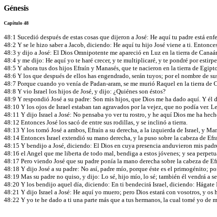
Génesis
Capítulo 48
48:1 Sucedió después de estas cosas que dijeron a José: He aquí tu padre está enf
48:2 Y se le hizo saber a Jacob, diciendo: He aquí tu hijo José viene a ti. Entonces
48:3 y dijo a José: El Dios Omnipotente me apareció en Luz en la tierra de Canaá
48:4 y me dijo: He aquí yo te haré crecer, y te multiplicaré, y te pondré por estirp
48:5 Y ahora tus dos hijos Efraín y Manasés, que te nacieron en la tierra de Egipt
48:6 Y los que después de ellos has engendrado, serán tuyos; por el nombre de s
48:7 Porque cuando yo venía de Padan-aram, se me murió Raquel en la tierra de Can
48:8 Y vio Israel los hijos de José, y dijo: ¿Quiénes son éstos?
48:9 Y respondió José a su padre: Son mis hijos, que Dios me ha dado aquí. Y él d
48:10 Y los ojos de Israel estaban tan agravados por la vejez, que no podía ver. Les
48:11 Y dijo Israel a José: No pensaba yo ver tu rostro, y he aquí Dios me ha hec
48:12 Entonces José los sacó de entre sus rodillas, y se inclinó a tierra.
48:13 Y los tomó José a ambos, Efraín a su derecha, a la izquierda de Israel, y Mana
48:14 Entonces Israel extendió su mano derecha, y la puso sobre la cabeza de Ef
48:15 Y bendijo a José, diciendo: El Dios en cuya presencia anduvieron mis padr
48:16 el Angel que me liberta de todo mal, bendiga a estos jóvenes; y sea perpet
48:17 Pero viendo José que su padre ponía la mano derecha sobre la cabeza de Efra
48:18 Y dijo José a su padre: No así, padre mío, porque éste es el primogénito; 
48:19 Mas su padre no quiso, y dijo: Lo sé, hijo mío, lo sé; también él vendrá a
48:20 Y los bendijo aquel día, diciendo: En ti bendecirá Israel, diciendo: Hágat
48:21 Y dijo Israel a José: He aquí yo muero; pero Dios estará con vosotros, y os h
48:22 Y yo te he dado a ti una parte más que a tus hermanos, la cual tomé yo de 