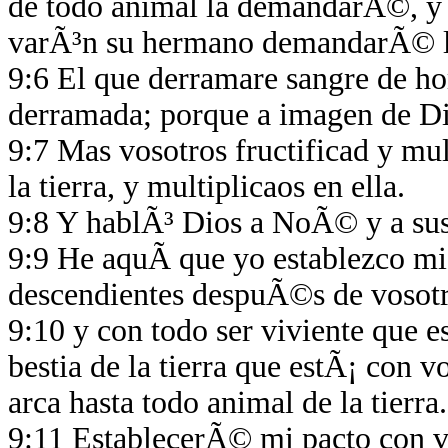
de todo animal la demandarÃ©, y
varÃ³n su hermano demandarÃ© l
9:6 El que derramare sangre de h
derramada; porque a imagen de Di
9:7 Mas vosotros fructificad y mu
la tierra, y multiplicaos en ella.
9:8 Y hablÃ³ Dios a NoÃ© y a sus
9:9 He aquÃ­ que yo establezco mi
descendientes despuÃ©s de vosot
9:10 y con todo ser viviente que e
bestia de la tierra que estÃ¡ con v
arca hasta todo animal de la tierra
9:11 EstablecerÃ© mi pacto con 