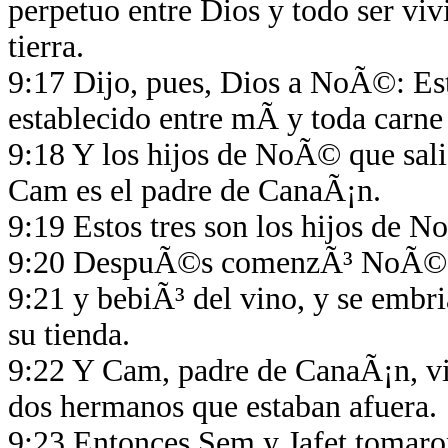
perpetuo entre Dios y todo ser viv
tierra.
9:17 Dijo, pues, Dios a NoÃ©: Est
establecido entre mÃ­ y toda carne 
9:18 Y los hijos de NoÃ© que sali
Cam es el padre de CanaÃ¡n.
9:19 Estos tres son los hijos de No
9:20 DespuÃ©s comenzÃ³ NoÃ© a l
9:21 y bebiÃ³ del vino, y se embr
su tienda.
9:22 Y Cam, padre de CanaÃ¡n, vio
dos hermanos que estaban afuera.
9:23 Entonces Sem y Jafet tomaron