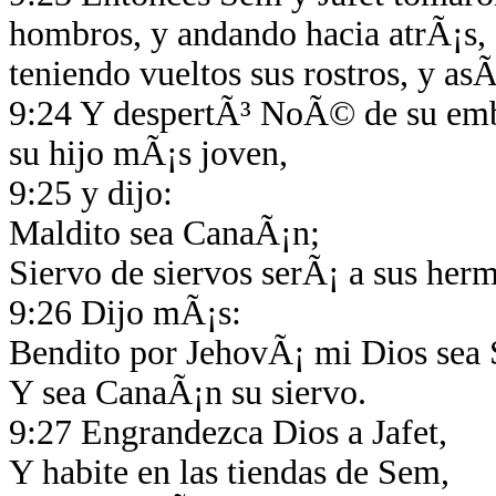
hombros, y andando hacia atrÃ¡s, 
teniendo vueltos sus rostros, y as
9:24 Y despertÃ³ NoÃ© de su embr
su hijo mÃ¡s joven,
9:25 y dijo:
Maldito sea CanaÃ¡n;
Siervo de siervos serÃ¡ a sus her
9:26 Dijo mÃ¡s:
Bendito por JehovÃ¡ mi Dios sea
Y sea CanaÃ¡n su siervo.
9:27 Engrandezca Dios a Jafet,
Y habite en las tiendas de Sem,