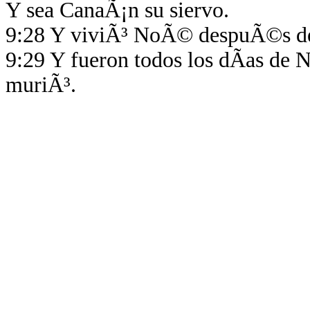
Y sea CanaÃ¡n su siervo.
9:28 Y viviÃ³ NoÃ© despuÃ©s del
9:29 Y fueron todos los dÃ­as de
muriÃ³.