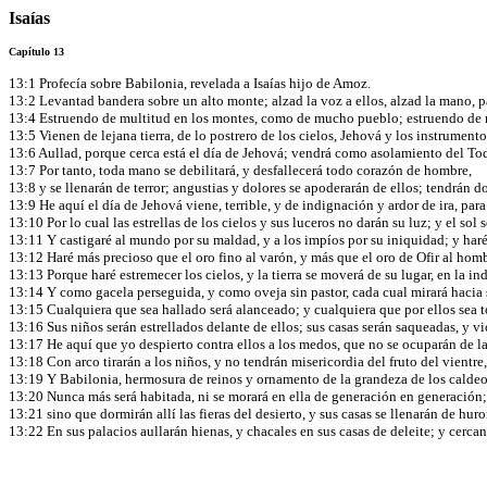
Isaías
Capítulo 13
13:1 Profecía sobre Babilonia, revelada a Isaías hijo de Amoz.
13:2 Levantad bandera sobre un alto monte; alzad la voz a ellos, alzad la mano, p
13:4 Estruendo de multitud en los montes, como de mucho pueblo; estruendo de ruid
13:5 Vienen de lejana tierra, de lo postrero de los cielos, Jehová y los instrumentos 
13:6 Aullad, porque cerca está el día de Jehová; vendrá como asolamiento del T
13:7 Por tanto, toda mano se debilitará, y desfallecerá todo corazón de hombre,
13:8 y se llenarán de terror; angustias y dolores se apoderarán de ellos; tendrán 
13:9 He aquí el día de Jehová viene, terrible, y de indignación y ardor de ira, para 
13:10 Por lo cual las estrellas de los cielos y sus luceros no darán su luz; y el sol 
13:11 Y castigaré al mundo por su maldad, y a los impíos por su iniquidad; y haré q
13:12 Haré más precioso que el oro fino al varón, y más que el oro de Ofir al hom
13:13 Porque haré estremecer los cielos, y la tierra se moverá de su lugar, en la ind
13:14 Y como gacela perseguida, y como oveja sin pastor, cada cual mirará hacia s
13:15 Cualquiera que sea hallado será alanceado; y cualquiera que por ellos sea 
13:16 Sus niños serán estrellados delante de ellos; sus casas serán saqueadas, y v
13:17 He aquí que yo despierto contra ellos a los medos, que no se ocuparán de la
13:18 Con arco tirarán a los niños, y no tendrán misericordia del fruto del vientre,
13:19 Y Babilonia, hermosura de reinos y ornamento de la grandeza de los caldeo
13:20 Nunca más será habitada, ni se morará en ella de generación en generación; n
13:21 sino que dormirán allí las fieras del desierto, y sus casas se llenarán de huro
13:22 En sus palacios aullarán hienas, y chacales en sus casas de deleite; y cercano