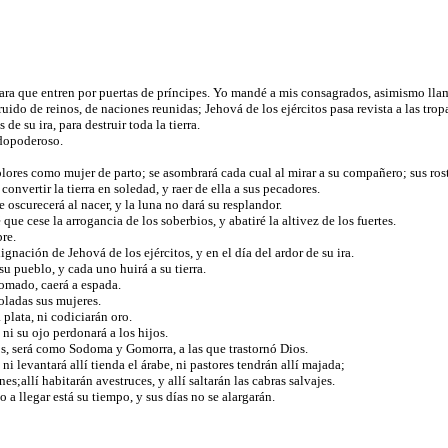
ara que entren por puertas de príncipes. Yo mandé a mis consagrados, asimismo llamé
o de reinos, de naciones reunidas; Jehová de los ejércitos pasa revista a las tropa
de su ira, para destruir toda la tierra.
odopoderoso.
dolores como mujer de parto; se asombrará cada cual al mirar a su compañero; sus rost
convertir la tierra en soledad, y raer de ella a sus pecadores.
se oscurecerá al nacer, y la luna no dará su resplandor.
ue cese la arrogancia de los soberbios, y abatiré la altivez de los fuertes.
bre.
ignación de Jehová de los ejércitos, y en el día del ardor de su ira.
u pueblo, y cada uno huirá a su tierra.
tomado, caerá a espada.
ioladas sus mujeres.
 plata, ni codiciarán oro.
 ni su ojo perdonará a los hijos.
s, será como Sodoma y Gomorra, a las que trastornó Dios.
i levantará allí tienda el árabe, ni pastores tendrán allí majada;
nes;allí habitarán avestruces, y allí saltarán las cabras salvajes.
 a llegar está su tiempo, y sus días no se alargarán.