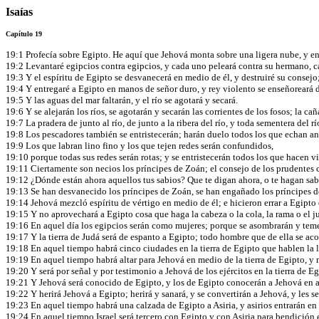
Isaías
Capítulo 19
19:1 Profecía sobre Egipto. He aquí que Jehová monta sobre una ligera nube, y entr
19:2 Levantaré egipcios contra egipcios, y cada uno peleará contra su hermano, c
19:3 Y el espíritu de Egipto se desvanecerá en medio de él, y destruiré su consejo
19:4 Y entregaré a Egipto en manos de señor duro, y rey violento se enseñoreará de
19:5 Y las aguas del mar faltarán, y el río se agotará y secará.
19:6 Y se alejarán los ríos, se agotarán y secarán las corrientes de los fosos; la cañ
19:7 La pradera de junto al río, de junto a la ribera del río, y toda sementera del r
19:8 Los pescadores también se entristecerán; harán duelo todos los que echan anz
19:9 Los que labran lino fino y los que tejen redes serán confundidos,
19:10 porque todas sus redes serán rotas; y se entristecerán todos los que hacen v
19:11 Ciertamente son necios los príncipes de Zoán; el consejo de los prudentes c
19:12 ¿Dónde están ahora aquellos tus sabios? Que te digan ahora, o te hagan sab
19:13 Se han desvanecido los príncipes de Zoán, se han engañado los príncipes de
19:14 Jehová mezcló espíritu de vértigo en medio de él; e hicieron errar a Egipto
19:15 Y no aprovechará a Egipto cosa que haga la cabeza o la cola, la rama o el 
19:16 En aquel día los egipcios serán como mujeres; porque se asombrarán y temerá
19:17 Y la tierra de Judá será de espanto a Egipto; todo hombre que de ella se ac
19:18 En aquel tiempo habrá cinco ciudades en la tierra de Egipto que hablen la 
19:19 En aquel tiempo habrá altar para Jehová en medio de la tierra de Egipto, y
19:20 Y será por señal y por testimonio a Jehová de los ejércitos en la tierra de E
19:21 Y Jehová será conocido de Egipto, y los de Egipto conocerán a Jehová en aq
19:22 Y herirá Jehová a Egipto; herirá y sanará, y se convertirán a Jehová, y les s
19:23 En aquel tiempo habrá una calzada de Egipto a Asiria, y asirios entrarán en E
19:24 En aquel tiempo Israel será tercero con Egipto y con Asiria para bendición 