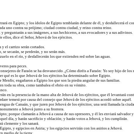
ará en Egipto; y los ídolos de Egipto temblarán delante de él, y desfallecerá el co
ada uno contra su prójimo; ciudad contra ciudad, y reino contra reino.
; y preguntarán a sus imágenes, a sus hechiceros, a sus evocadores y a sus adivinos.
 ellos, dice el Señor, Jehová de los ejércitos.
a y el carrizo serán cortados.
ío, se secarán, se perderán, y no serán más.
uelo en el río, y desfallecerán los que extienden red sobre las aguas.
iveros para peces.
onsejeros de Faraón se ha desvanecido. ¿Cómo diréis a Faraón: Yo soy hijo de los s
er qué es lo que Jehová de los ejércitos ha determinado sobre Egipto.
 Menfis; engañaron a Egipto los que son la piedra angular de sus familias.
 en toda su obra, como tambalea el ebrio en su vómito.
junco.
n en la presencia de la mano alta de Jehová de los ejércitos, que él levantará cont
ordare temerá por causa del consejo que Jehová de los ejércitos acordó sobre aquél.
lengua de Canaán, y que juren por Jehová de los ejércitos; una será llamada la ciud
 monumento a Jehová junto a su frontera.
gipto; porque clamarán a Jehová a causa de sus opresores, y él les enviará salvador y
uel día, y harán sacrificio y oblación; y harán votos a Jehová, y los cumplirán.
erá clemente y los sanará.
gipto, y egipcios en Asiria; y los egipcios servirán con los asirios a Jehová.
en medio de la tierra;