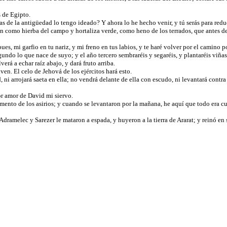
s de Egipto.
s de la antigüedad lo tengo ideado? Y ahora lo he hecho venir, y tú serás para red
n como hierba del campo y hortaliza verde, como heno de los terrados, que antes de
ues, mi garfio en tu nariz, y mi freno en tus labios, y te haré volver por el camino 
gundo lo que nace de suyo; y el año tercero sembraréis y segaréis, y plantaréis viñas
rá a echar raíz abajo, y dará fruto arriba.
ven. El celo de Jehová de los ejércitos hará esto.
, ni arrojará saeta en ella; no vendrá delante de ella con escudo, ni levantará contra
or amor de David mi siervo.
mento de los asirios; y cuando se levantaron por la mañana, he aquí que todo era c
dramelec y Sarezer le mataron a espada, y huyeron a la tierra de Ararat; y reinó en 