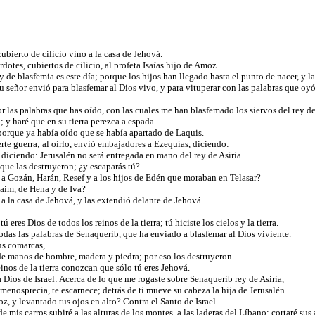
ubierto de cilicio vino a la casa de Jehová.
otes, cubiertos de cilicio, al profeta Isaías hijo de Amoz.
 de blasfemia es este día; porque los hijos han llegado hasta el punto de nacer, y la
 su señor envió para blasfemar al Dios vivo, y para vituperar con las palabras que 
or las palabras que has oído, con las cuales me han blasfemado los siervos del rey de
; y haré que en su tierra perezca a espada.
 porque ya había oído que se había apartado de Laquis.
rte guerra; al oírlo, envió embajadores a Ezequías, diciendo:
, diciendo: Jerusalén no será entregada en mano del rey de Asiria.
, que las destruyeron; ¿y escaparás tú?
 a Gozán, Harán, Resef y a los hijos de Edén que moraban en Telasar?
rvaim, de Hena y de Iva?
a la casa de Jehová, y las extendió delante de Jehová.
 eres Dios de todos los reinos de la tierra; tú hiciste los cielos y la tierra.
 todas las palabras de Senaquerib, que ha enviado a blasfemar al Dios viviente.
sus comarcas,
 de manos de hombre, madera y piedra; por eso los destruyeron.
inos de la tierra conozcan que sólo tú eres Jehová.
Dios de Israel: Acerca de lo que me rogaste sobre Senaquerib rey de Asiria,
 menosprecia, te escarnece; detrás de ti mueve su cabeza la hija de Jerusalén.
z, y levantado tus ojos en alto? Contra el Santo de Israel.
 mis carros subiré a las alturas de los montes, a las laderas del Líbano; cortaré sus