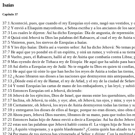
Isaías
Capítulo 37
37:1 Aconteció, pues, que cuando el rey Ezequías oyó esto, rasgó sus vestidos, y c
37:2 Y envió a Eliaquim mayordomo, a Sebna escriba y a los ancianos de los sacerd
37:3 Los cuales le dijeron: Así ha dicho Ezequías: Día de angustia, de reprensión y
37:4 Quizá oirá Jehová tu Dios las palabras del Rabsaces, al cual el rey de Asiria
37:5 Vinieron, pues, los siervos de Ezequías a Isaías.
37:6 Y les dijo Isaías: Diréis así a vuestro señor: Así ha dicho Jehová: No temas p
37:7 He aquí que yo pondré en él un espíritu, y oirá un rumor, y volverá a su tierra
37:8 Vuelto, pues, el Rabsaces, halló al rey de Asiria que combatía contra Libna;
37:9 Mas oyendo decir de Tirhaca rey de Etiopía: He aquí que ha salido para hace
37:10 Así diréis a Ezequías rey de Judá: No te engañe tu Dios en quien tú confías
37:11 He aquí que tú oíste lo que han hecho los reyes de Asiria a todas las tierras
37:12 ¿Acaso libraron sus dioses a las naciones que destruyeron mis antepasados,
37:13 ¿Dónde está el rey de Hamat, el rey de Arfad, y el rey de la ciudad de Sefa
37:14 Y tomó Ezequías las cartas de mano de los embajadores, y las leyó; y subió 
37:15 Entonces Ezequías oró a Jehová, diciendo:
37:16 Jehová de los ejércitos, Dios de Israel, que moras entre los querubines, sólo tú
37:17 Inclina, oh Jehová, tu oído, y oye; abre, oh Jehová, tus ojos, y mira; y oye
37:18 Ciertamente, oh Jehová, los reyes de Asiria destruyeron todas las tierras y 
37:19 y entregaron los dioses de ellos al fuego; porque no eran dioses, sino obra
37:20 Ahora pues, Jehová Dios nuestro, líbranos de su mano, para que todos los re
37:21 Entonces Isaías hijo de Amoz envió a decir a Ezequías: Así ha dicho Jehová 
37:22 estas son las palabras que Jehová habló contra él: La virgen hija de Sion te
37:23 ¿A quién vituperaste, y a quién blasfemaste? ¿Contra quién has alzado tu vo
37:24 Por mano de tus siervos has vituperado al Señor, y dijiste: Con la multitud de