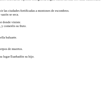
ucir las ciudades fortificadas a montones de escombros.
 sazón se seca.
por donde viniste.
, y comeréis su fruto.
 ella baluarte.
uerpos de muertos.
su lugar Esarhadón su hijo.