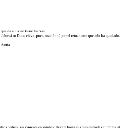
 que da a luz no tiene fuerzas.
oyó Jehová tu Dios; eleva, pues, oración tú por el remanente que aún ha quedado.
 Asiria.
 altos cedros, sus cipreses escogidos; llegaré hasta sus más elevadas cumbres, al