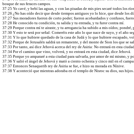
bosque de sus feraces campos.
37:25 Yo cavé, y bebí las aguas, y con las pisadas de mis pies secaré todos los río
37:26 ¿No has oído decir que desde tiempos antiguos yo lo hice, que desde los día
37:27 Sus moradores fueron de corto poder; fueron acobardados y confusos, fuero
37:28 He conocido tu condición, tu salida y tu entrada, y tu furor contra mí.
37:29 Porque contra mí te airaste, y tu arrogancia ha subido a mis oídos; pondré, p
37:30 Y esto te será por señal: Comeréis este año lo que nace de suyo, y el año se
37:31 Y lo que hubiere quedado de la casa de Judá y lo que hubiere escapado, volve
37:32 Porque de Jerusalén saldrá un remanente, y del monte de Sion los que se sal
37:33 Por tanto, así dice Jehová acerca del rey de Asiria: No entrará en esta ciudad
37:34 Por el camino que vino, volverá, y no entrará en esta ciudad, dice Jehová.
37:35 Porque yo ampararé a esta ciudad para salvarla, por amor de mí mismo, y p
37:36 Y salió el ángel de Jehová y mató a ciento ochenta y cinco mil en el campa
37:37 Entonces Senaquerib rey de Asiria se fue, e hizo su morada en Nínive.
37:38 Y aconteció que mientras adoraba en el templo de Nisroc su dios, sus hijos A