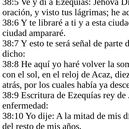
38:5 Ve y di a Ezequías: Jehová Di
oración, y visto tus lágrimas; he 
38:6 Y te libraré a ti y a esta ciud
ciudad ampararé.
38:7 Y esto te será señal de parte
dicho:
38:8 He aquí yo haré volver la so
con el sol, en el reloj de Acaz, die
atrás, por los cuales había ya des
38:9 Escritura de Ezequías rey de
enfermedad:
38:10 Yo dije: A la mitad de mis dí
del resto de mis años.