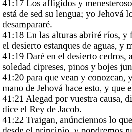
41:17 Los afligidos y menesterosos
está de sed su lengua; yo Jehová lo
desampararé.
41:18 En las alturas abriré ríos, y
el desierto estanques de aguas, y m
41:19 Daré en el desierto cedros, a
soledad cipreses, pinos y bojes j
41:20 para que vean y conozcan, y
mano de Jehová hace esto, y que el
41:21 Alegad por vuestra causa, di
dice el Rey de Jacob.
41:22 Traigan, anúnciennos lo que
desde el principio, y pondremos n