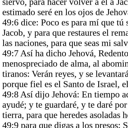
siervo, para hacer volver a él a Ja
estimado seré en los ojos de Jehov
49:6 dice: Poco es para mí que tú s
Jacob, y para que restaures el rema
las naciones, para que seas mi salv
49:7 Así ha dicho Jehová, Redentor
menospreciado de alma, al abomina
tiranos: Verán reyes, y se levantar
porque fiel es el Santo de Israel, e
49:8 Así dijo Jehová: En tiempo ace
ayudé; y te guardaré, y te daré por
tierra, para que heredes asoladas 
49:9 para que digas a los presos: Sa