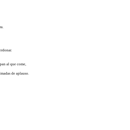
ra.
perdonar.
y pan al que come,
palmadas de aplauso.