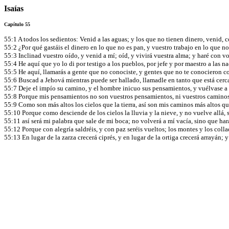
Isaías
Capítulo 55
55:1 A todos los sedientos: Venid a las aguas; y los que no tienen dinero, venid,
55:2 ¿Por qué gastáis el dinero en lo que no es pan, y vuestro trabajo en lo que 
55:3 Inclinad vuestro oído, y venid a mí; oíd, y vivirá vuestra alma; y haré con vo
55:4 He aquí que yo lo di por testigo a los pueblos, por jefe y por maestro a las n
55:5 He aquí, llamarás a gente que no conociste, y gentes que no te conocieron cor
55:6 Buscad a Jehová mientras puede ser hallado, llamadle en tanto que está cer
55:7 Deje el impío su camino, y el hombre inicuo sus pensamientos, y vuélvase a Je
55:8 Porque mis pensamientos no son vuestros pensamientos, ni vuestros camino
55:9 Como son más altos los cielos que la tierra, así son mis caminos más altos
55:10 Porque como desciende de los cielos la lluvia y la nieve, y no vuelve allá, s
55:11 así será mi palabra que sale de mi boca; no volverá a mí vacía, sino que har
55:12 Porque con alegría saldréis, y con paz seréis vueltos; los montes y los col
55:13 En lugar de la zarza crecerá ciprés, y en lugar de la ortiga crecerá arrayán;