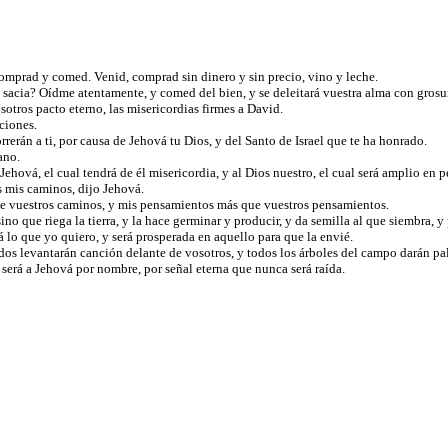
 comprad y comed. Venid, comprad sin dinero y sin precio, vino y leche.
no sacia? Oídme atentamente, y comed del bien, y se deleitará vuestra alma con grosu
sotros pacto eterno, las misericordias firmes a David.
aciones.
rerán a ti, por causa de Jehová tu Dios, y del Santo de Israel que te ha honrado.
cano.
hová, el cual tendrá de él misericordia, y al Dios nuestro, el cual será amplio en 
s mis caminos, dijo Jehová.
 que vuestros caminos, y mis pensamientos más que vuestros pensamientos.
ino que riega la tierra, y la hace germinar y producir, y da semilla al que siembra, 
á lo que yo quiero, y será prosperada en aquello para que la envié.
lados levantarán canción delante de vosotros, y todos los árboles del campo darán 
 y será a Jehová por nombre, por señal eterna que nunca será raída.