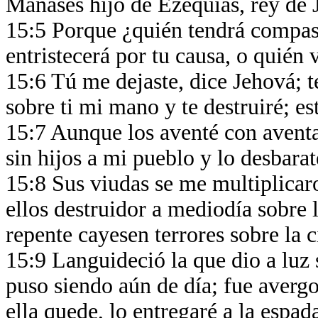
Manasés hijo de Ezequías, rey de J
15:5 Porque ¿quién tendrá compasi
entristecerá por tu causa, o quién
15:6 Tú me dejaste, dice Jehová; te
sobre ti mi mano y te destruiré; e
15:7 Aunque los aventé con aventado
sin hijos a mi pueblo y lo desbara
15:8 Sus viudas se me multiplicaro
ellos destruidor a mediodía sobre 
repente cayesen terrores sobre la 
15:9 Languideció la que dio a luz s
puso siendo aún de día; fue avergo
ella quede, lo entregaré a la espa