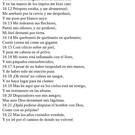
Y en las manos de los impíos me hizo caer.
16:12 Próspero estaba, y me desmenuzó;
Me arrebató por la cerviz y me despedazó,
Y me puso por blanco suyo.
16:13 Me rodearon sus flecheros,
Partió mis riñones, y no perdonó;
Mi hiel derramó por tierra.
16:14 Me quebrantó de quebranto en quebranto;
Corrió contra mí como un gigante.
16:15 Cosí cilicio sobre mi piel,
Y puse mi cabeza en el polvo.
16:16 Mi rostro está inflamado con el lloro,
Y mis párpados entenebrecidos,
16:17 A pesar de no haber iniquidad en mis manos,
Y de haber sido mi oración pura.
16:18 ¡Oh tierra! no cubras mi sangre,
Y no haya lugar para mi clamor.
16:19 Mas he aquí que en los cielos está mi testigo,
Y mi testimonio en las alturas.
16:20 Disputadores son mis amigos;
Mas ante Dios derramaré mis lágrimas.
16:21 ¡Ojalá pudiese disputar el hombre con Dios,
Como con su prójimo!
16:22 Mas los años contados vendrán,
Y yo iré por el camino de donde no volveré.