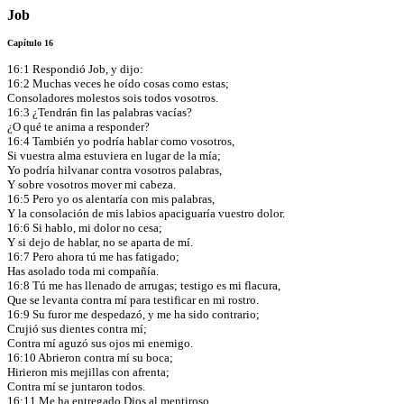
Job
Capítulo 16
16:1 Respondió Job, y dijo:
16:2 Muchas veces he oído cosas como estas;
Consoladores molestos sois todos vosotros.
16:3 ¿Tendrán fin las palabras vacías?
¿O qué te anima a responder?
16:4 También yo podría hablar como vosotros,
Si vuestra alma estuviera en lugar de la mía;
Yo podría hilvanar contra vosotros palabras,
Y sobre vosotros mover mi cabeza.
16:5 Pero yo os alentaría con mis palabras,
Y la consolación de mis labios apaciguaría vuestro dolor.
16:6 Si hablo, mi dolor no cesa;
Y si dejo de hablar, no se aparta de mí.
16:7 Pero ahora tú me has fatigado;
Has asolado toda mi compañía.
16:8 Tú me has llenado de arrugas; testigo es mi flacura,
Que se levanta contra mí para testificar en mi rostro.
16:9 Su furor me despedazó, y me ha sido contrario;
Crujió sus dientes contra mí;
Contra mí aguzó sus ojos mi enemigo.
16:10 Abrieron contra mí su boca;
Hirieron mis mejillas con afrenta;
Contra mí se juntaron todos.
16:11 Me ha entregado Dios al mentiroso,