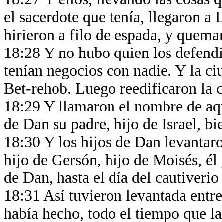
el sacerdote que tenía, llegaron a 
hirieron a filo de espada, y quema
18:28 Y no hubo quien los defendi
tenían negocios con nadie. Y la ci
Bet-rehob. Luego reedificaron la c
18:29 Y llamaron el nombre de aq
de Dan su padre, hijo de Israel, b
18:30 Y los hijos de Dan levantaro
hijo de Gersón, hijo de Moisés, él 
de Dan, hasta el día del cautiverio 
18:31 Así tuvieron levantada entre
había hecho, todo el tiempo que la