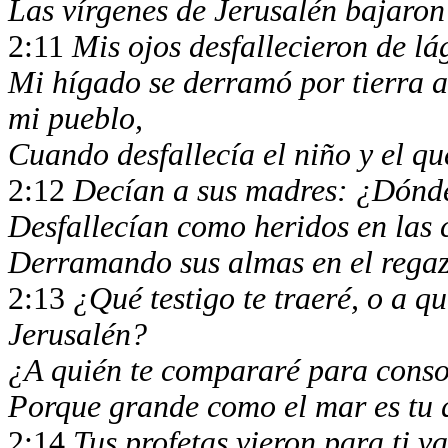
Las vírgenes de Jerusalén bajaron
2:11
Mis ojos desfallecieron de l
Mi hígado se derramó por tierra a
mi pueblo,
Cuando desfallecía el niño y el q
2:12
Decían a sus madres: ¿Dónde 
Desfallecían como heridos en las 
Derramando sus almas en el regaz
2:13
¿Qué testigo te traeré, o a qu
Jerusalén?
¿A quién te compararé para consol
Porque grande como el mar es tu
2:14
Tus profetas vieron para ti v