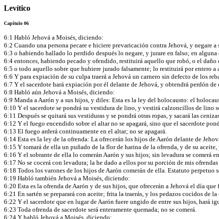
Levítico
Capítulo 06
6:1 Habló Jehová a Moisés, diciendo:
6:2 Cuando una persona pecare e hiciere prevaricación contra Jehová, y negare a
6:3 o habiendo hallado lo perdido después lo negare, y jurare en falso; en alguna
6:4 entonces, habiendo pecado y ofendido, restituirá aquello que robó, o el daño 
6:5 o todo aquello sobre que hubiere jurado falsamente; lo restituirá por entero a 
6:6 Y para expiación de su culpa traerá a Jehová un carnero sin defecto de los reb
6:7 Y el sacerdote hará expiación por él delante de Jehová, y obtendrá perdón de 
6:8 Habló aún Jehová a Moisés, diciendo:
6:9 Manda a Aarón y a sus hijos, y diles: Esta es la ley del holocausto: el holocaus
6:10 Y el sacerdote se pondrá su vestidura de lino, y vestirá calzoncillos de lino 
6:11 Después se quitará sus vestiduras y se pondrá otras ropas, y sacará las ceni
6:12 Y el fuego encendido sobre el altar no se apagará, sino que el sacerdote pond
6:13 El fuego arderá continuamente en el altar; no se apagará.
6:14 Esta es la ley de la ofrenda: La ofrecerán los hijos de Aarón delante de Jehová
6:15 Y tomará de ella un puñado de la flor de harina de la ofrenda, y de su aceite, 
6:16 Y el sobrante de ella lo comerán Aarón y sus hijos; sin levadura se comerá en
6:17 No se cocerá con levadura; la he dado a ellos por su porción de mis ofrendas 
6:18 Todos los varones de los hijos de Aarón comerán de ella. Estatuto perpetuo se
6:19 Habló también Jehová a Moisés, diciendo:
6:20 Esta es la ofrenda de Aarón y de sus hijos, que ofrecerán a Jehová el día que 
6:21 En sartén se preparará con aceite; frita la traerás, y los pedazos cocidos de l
6:22 Y el sacerdote que en lugar de Aarón fuere ungido de entre sus hijos, hará i
6:23 Toda ofrenda de sacerdote será enteramente quemada; no se comerá.
6:24 Y habló Jehová a Moisés, diciendo: