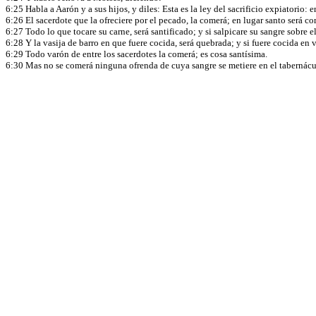
6:25 Habla a Aarón y a sus hijos, y diles: Esta es la ley del sacrificio expiatorio
6:26 El sacerdote que la ofreciere por el pecado, la comerá; en lugar santo será co
6:27 Todo lo que tocare su carne, será santificado; y si salpicare su sangre sobre e
6:28 Y la vasija de barro en que fuere cocida, será quebrada; y si fuere cocida en 
6:29 Todo varón de entre los sacerdotes la comerá; es cosa santísima.
6:30 Mas no se comerá ninguna ofrenda de cuya sangre se metiere en el tabernácul