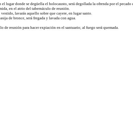
: en el lugar donde se degüella el holocausto, será degollada la ofrenda por el pecado
mida, en el atrio del tabernáculo de reunión.
l vestido, lavarás aquello sobre que cayere, en lugar santo.
vasija de bronce, será fregada y lavada con agua.
o de reunión para hacer expiación en el santuario; al fuego será quemada.