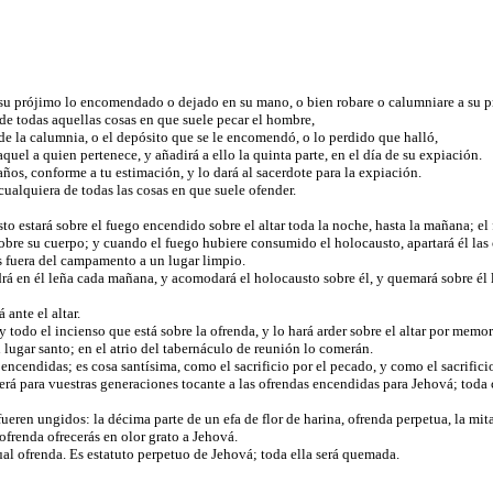
 su prójimo lo encomendado o dejado en su mano, o bien robare o calumniare a su 
 de todas aquellas cosas en que suele pecar el hombre,
de la calumnia, o el depósito que se le encomendó, o lo perdido que halló,
aquel a quien pertenece, y añadirá a ello la quinta parte, en el día de su expiación.
años, conforme a tu estimación, y lo dará al sacerdote para la expiación.
cualquiera de todas las cosas en que suele ofender.
to estará sobre el fuego encendido sobre el altar toda la noche, hasta la mañana; el 
sobre su cuerpo; y cuando el fuego hubiere consumido el holocausto, apartará él las ce
zas fuera del campamento a un lugar limpio.
rá en él leña cada mañana, y acomodará el holocausto sobre él, y quemará sobre él l
 ante el altar.
y todo el incienso que está sobre la ofrenda, y lo hará arder sobre el altar por memo
 lugar santo; en el atrio del tabernáculo de reunión lo comerán.
encendidas; es cosa santísima, como el sacrificio por el pecado, y como el sacrifici
rá para vuestras generaciones tocante a las ofrendas encendidas para Jehová; toda c
fueren ungidos: la décima parte de un efa de flor de harina, ofrenda perpetua, la mit
a ofrenda ofrecerás en olor grato a Jehová.
gual ofrenda. Es estatuto perpetuo de Jehová; toda ella será quemada.