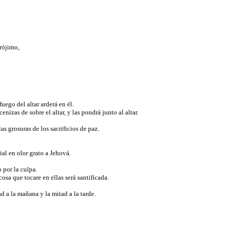
prójimo,
fuego del altar arderá en él.
nizas de sobre el altar, y las pondrá junto al altar.
as grosuras de los sacrificios de paz.
rial en olor grato a Jehová.
o por la culpa.
osa que tocare en ellas será santificada.
ad a la mañana y la mitad a la tarde.