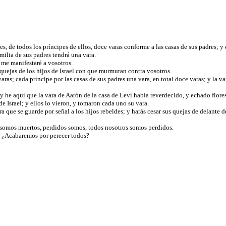
res, de todos los príncipes de ellos, doce varas conforme a las casas de sus padres; 
milia de sus padres tendrá una vara.
 me manifestaré a vosotros.
s quejas de los hijos de Israel con que murmuran contra vosotros.
varas; cada príncipe por las casas de sus padres una vara, en total doce varas; y la va
y he aquí que la vara de Aarón de la casa de Leví había reverdecido, y echado flore
e Israel; y ellos lo vieron, y tomaron cada uno su vara.
a que se guarde por señal a los hijos rebeldes; y harás cesar sus quejas de delante 
s somos muertos, perdidos somos, todos nosotros somos perdidos.
á. ¿Acabaremos por perecer todos?