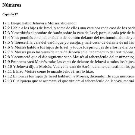
Números
Capítulo 17
17:1 Luego habló Jehová a Moisés, diciendo:
17:2 Habla a los hijos de Israel, y toma de ellos una vara por cada casa de los pad
17:3 Y escribirás el nombre de Aarón sobre la vara de Leví; porque cada jefe de fa
17:4 Y las pondrás en el tabernáculo de reunión delante del testimonio, donde yo
17:5 Y florecerá la vara del varón que yo escoja, y haré cesar de delante de mí la
17:6 Y Moisés habló a los hijos de Israel, y todos los príncipes de ellos le dieron 
17:7 Y Moisés puso las varas delante de Jehová en el tabernáculo del testimonio.
17:8 Y aconteció que el día siguiente vino Moisés al tabernáculo del testimonio; 
17:9 Entonces sacó Moisés todas las varas de delante de Jehová a todos los hijos d
17:10 Y Jehová dijo a Moisés: Vuelve la vara de Aarón delante del testimonio, par
17:11 E hizo Moisés como le mandó Jehová, así lo hizo.
17:12 Entonces los hijos de Israel hablaron a Moisés, diciendo: He aquí nosotro
17:13 Cualquiera que se acercare, el que viniere al tabernáculo de Jehová, morir