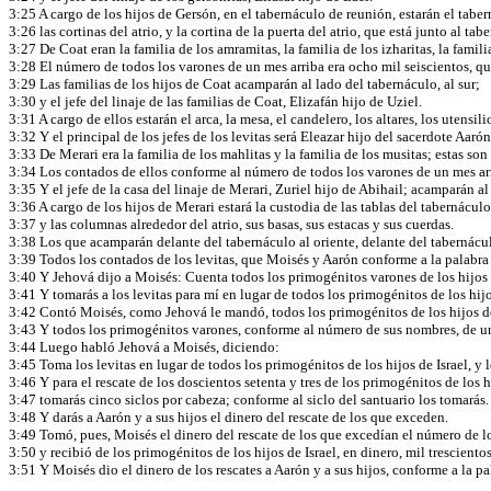
3:25 A cargo de los hijos de Gersón, en el tabernáculo de reunión, estarán el taber
3:26 las cortinas del atrio, y la cortina de la puerta del atrio, que está junto al t
3:27 De Coat eran la familia de los amramitas, la familia de los izharitas, la familia
3:28 El número de todos los varones de un mes arriba era ocho mil seiscientos, qu
3:29 Las familias de los hijos de Coat acamparán al lado del tabernáculo, al sur;
3:30 y el jefe del linaje de las familias de Coat, Elizafán hijo de Uziel.
3:31 A cargo de ellos estarán el arca, la mesa, el candelero, los altares, los utensi
3:32 Y el principal de los jefes de los levitas será Eleazar hijo del sacerdote Aarón
3:33 De Merari era la familia de los mahlitas y la familia de los musitas; estas son
3:34 Los contados de ellos conforme al número de todos los varones de un mes arr
3:35 Y el jefe de la casa del linaje de Merari, Zuriel hijo de Abihail; acamparán al
3:36 A cargo de los hijos de Merari estará la custodia de las tablas del tabernáculo
3:37 y las columnas alrededor del atrio, sus basas, sus estacas y sus cuerdas.
3:38 Los que acamparán delante del tabernáculo al oriente, delante del tabernáculo 
3:39 Todos los contados de los levitas, que Moisés y Aarón conforme a la palabra 
3:40 Y Jehová dijo a Moisés: Cuenta todos los primogénitos varones de los hijos 
3:41 Y tomarás a los levitas para mí en lugar de todos los primogénitos de los hijo
3:42 Contó Moisés, como Jehová le mandó, todos los primogénitos de los hijos de
3:43 Y todos los primogénitos varones, conforme al número de sus nombres, de un 
3:44 Luego habló Jehová a Moisés, diciendo:
3:45 Toma los levitas en lugar de todos los primogénitos de los hijos de Israel, y 
3:46 Y para el rescate de los doscientos setenta y tres de los primogénitos de los h
3:47 tomarás cinco siclos por cabeza; conforme al siclo del santuario los tomarás. 
3:48 Y darás a Aarón y a sus hijos el dinero del rescate de los que exceden.
3:49 Tomó, pues, Moisés el dinero del rescate de los que excedían el número de lo
3:50 y recibió de los primogénitos de los hijos de Israel, en dinero, mil tresciento
3:51 Y Moisés dio el dinero de los rescates a Aarón y a sus hijos, conforme a la