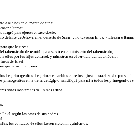
bló a Moisés en el monte de Sinaí.
eazar e Itamar.
consagró para ejercer el sacerdocio.
delante de Jehová en el desierto de Sinaí; y no tuvieron hijos; y Eleazar e Itamar
 para que le sirvan,
el tabernáculo de reunión para servir en el ministerio del tabernáculo;
a ellos por los hijos de Israel, y ministren en el servicio del tabernáculo.
 hijos de Israel.
año que se acercare, morirá.
dos los primogénitos, los primeros nacidos entre los hijos de Israel; serán, pues, mío
s primogénitos en la tierra de Egipto, santifiqué para mí a todos los primogénitos 
tarás todos los varones de un mes arriba.
ei.
e Leví, según las casas de sus padres.
són.
riba, los contados de ellos fueron siete mil quinientos.