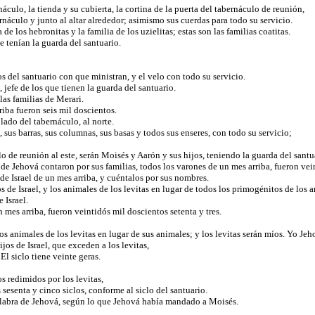
náculo, la tienda y su cubierta, la cortina de la puerta del tabernáculo de reunión,
abernáculo y junto al altar alrededor; asimismo sus cuerdas para todo su servicio.
 de los hebronitas y la familia de los uzielitas; estas son las familias coatitas.
e tenían la guarda del santuario.
lios del santuario con que ministran, y el velo con todo su servicio.
, jefe de los que tienen la guarda del santuario.
 las familias de Merari.
iba fueron seis mil doscientos.
 lado del tabernáculo, al norte.
, sus barras, sus columnas, sus basas y todos sus enseres, con todo su servicio;
de reunión al este, serán Moisés y Aarón y sus hijos, teniendo la guarda del santuar
de Jehová contaron por sus familias, todos los varones de un mes arriba, fueron vei
de Israel de un mes arriba, y cuéntalos por sus nombres.
s de Israel, y los animales de los levitas en lugar de todos los primogénitos de los 
 Israel.
mes arriba, fueron veintidós mil doscientos setenta y tres.
los animales de los levitas en lugar de sus animales; y los levitas serán míos. Yo Je
ijos de Israel, que exceden a los levitas,
El siclo tiene veinte geras.
s redimidos por los levitas,
s sesenta y cinco siclos, conforme al siclo del santuario.
 palabra de Jehová, según lo que Jehová había mandado a Moisés.