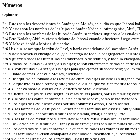
Números
Capítulo 03
3:1 Estos son los descendientes de Aarón y de Moisés, en el día en que Jehová ha
3:2 Y estos son los nombres de los hijos de Aarón: Nadab el primogénito, Abiú, El
3:3 Estos son los nombres de los hijos de Aarón, sacerdotes ungidos, a los cuales 
3:4 Pero Nadab y Abiú murieron delante de Jehová cuando ofrecieron fuego extraño 
3:5 Y Jehová habló a Moisés, diciendo:
3:6 Haz que se acerque la tribu de Leví, y hazla estar delante del sacerdote Aarón,
3:7 y desempeñen el encargo de él, y el encargo de toda la congregación delante d
3:8 y guarden todos los utensilios del tabernáculo de reunión, y todo lo encargado 
3:9 Y darás los levitas a Aarón y a sus hijos; le son enteramente dados de entre los
3:10 Y constituirás a Aarón y a sus hijos para que ejerzan su sacerdocio; y el extr
3:11 Habló además Jehová a Moisés, diciendo:
3:12 He aquí, yo he tomado a los levitas de entre los hijos de Israel en lugar de to
3:13 Porque mío es todo primogénito; desde el día en que yo hice morir a todos lo
3:14 Y Jehová habló a Moisés en el desierto de Sinaí, diciendo:
3:15 Cuenta los hijos de Leví según las casas de sus padres, por sus familias; con
3:16 Y Moisés los contó conforme a la palabra de Jehová, como le fue mandado.
3:17 Los hijos de Leví fueron estos por sus nombres: Gersón, Coat y Merari.
3:18 Y los nombres de los hijos de Gersón por sus familias son estos: Libni y Sim
3:19 Los hijos de Coat por sus familias son: Amram, Izhar, Hebrón y Uziel.
3:20 Y los hijos de Merari por sus familias: Mahli y Musi. Estas son las familias d
3:21 De Gersón era la familia de Libni y la de Simei; estas son las familias de Ger
3:22 Los contados de ellos conforme a la cuenta de todos los varones de un mes ar
3:23 Las familias de Gersón acamparán a espaldas del tabernáculo, al occidente;
3:24 y el jefe del linaje de los gersonitas, Eliasaf hijo de Lael.