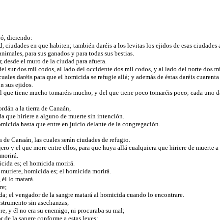
có, diciendo:
d, ciudades en que habiten; también daréis a los levitas los ejidos de esas ciudades 
 animales, para sus ganados y para todas sus bestias.
r, desde el muro de la ciudad para afuera.
el sur dos mil codos, al lado del occidente dos mil codos, y al lado del norte dos m
s cuales daréis para que el homicida se refugie allá; y además de éstas daréis cuarent
on sus ejidos.
 del que tiene mucho tomaréis mucho, y del que tiene poco tomaréis poco; cada uno d
ordán a la tierra de Canaán,
da que hiriere a alguno de muerte sin intención.
omicida hasta que entre en juicio delante de la congregación.
rra de Canaán, las cuales serán ciudades de refugio.
njero y el que more entre ellos, para que huya allá cualquiera que hiriere de muerte a
 morirá.
icida es; el homicida morirá.
y muriere, homicida es; el homicida morirá.
 él lo matará.
ere;
ida; el vengador de la sangre matará al homicida cuando lo encontrare.
nstrumento sin asechanzas,
re, y él no era su enemigo, ni procuraba su mal;
r de la sangre conforme a estas leyes;