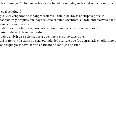
la congregación lo hará volver a su ciudad de refugio, en la cual se había refugiado
 cual se refugió,
ugio, y el vengador de la sangre matare al homicida, no se le culpará por ello;
sacerdote; y después que haya muerto el sumo sacerdote, el homicida volverá a la t
s vuestras habitaciones.
cida; mas un solo testigo no hará fe contra una persona para que muera.
erte; indefectiblemente morirá.
elva a vivir en su tierra, hasta que muera el sumo sacerdote.
á la tierra, y la tierra no será expiada de la sangre que fue derramada en ella, sino 
to; porque yo Jehová habito en medio de los hijos de Israel.