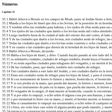
Números
Capítulo 35
35:1 Habló Jehová a Moisés en los campos de Moab, junto al Jordán frente a Jeri
35:2 Manda a los hijos de Israel que den a los levitas, de la posesión de su hereda
35:3 Y tendrán ellos las ciudades para habitar, y los ejidos de ellas serán para sus
35:4 Y los ejidos de las ciudades que daréis a los levitas serán mil codos alrededo
35:5 Luego mediréis fuera de la ciudad al lado del oriente dos mil codos, al lado d
35:6 Y de las ciudades que daréis a los levitas, seis ciudades serán de refugio, la
35:7 Todas las ciudades que daréis a los levitas serán cuarenta y ocho ciudades c
35:8 Y en cuanto a las ciudades que diereis de la heredad de los hijos de Israel,
35:9 Habló Jehová a Moisés, diciendo:
35:10 Habla a los hijos de Israel, y diles: Cuando hayáis pasado al otro lado del J
35:11 os señalaréis ciudades, ciudades de refugio tendréis, donde huya el homici
35:12 Y os serán aquellas ciudades para refugiarse del vengador, y no morirá el h
35:13 De las ciudades, pues, que daréis, tendréis seis ciudades de refugio.
35:14 Tres ciudades daréis a este lado del Jordán, y tres ciudades daréis en la tie
35:15 Estas seis ciudades serán de refugio para los hijos de Israel, y para el extra
35:16 Si con instrumento de hierro lo hiriere y muriere, homicida es; el homicida
35:17 Y si con piedra en la mano, que pueda dar muerte, lo hiriere y muriere, hom
35:18 Y si con instrumento de palo en la mano, que pueda dar muerte, lo hiriere 
35:19 El vengador de la sangre, él dará muerte al homicida; cuando lo encontrare,
35:20 Y si por odio lo empujó, o echó sobre él alguna cosa por asechanzas, y mu
35:21 o por enemistad lo hirió con su mano, y murió, el heridor morirá; es homic
35:22 Mas si casualmente lo empujó sin enemistades, o echó sobre él cualquier i
35:23 o bien, sin verlo hizo caer sobre él alguna piedra que pudo matarlo, y murie
35:24 entonces la congregación juzgará entre el que causó la muerte y el vengado