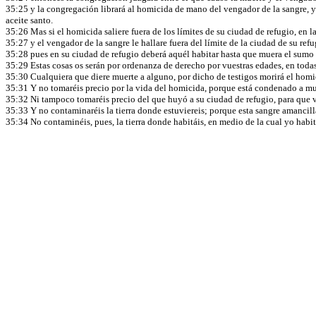
35:25 y la congregación librará al homicida de mano del vengador de la sangre, y 
aceite santo.
35:26 Mas si el homicida saliere fuera de los límites de su ciudad de refugio, en la
35:27 y el vengador de la sangre le hallare fuera del límite de la ciudad de su ref
35:28 pues en su ciudad de refugio deberá aquél habitar hasta que muera el sumo 
35:29 Estas cosas os serán por ordenanza de derecho por vuestras edades, en toda
35:30 Cualquiera que diere muerte a alguno, por dicho de testigos morirá el homi
35:31 Y no tomaréis precio por la vida del homicida, porque está condenado a mu
35:32 Ni tampoco tomaréis precio del que huyó a su ciudad de refugio, para que vu
35:33 Y no contaminaréis la tierra donde estuviereis; porque esta sangre amancillar
35:34 No contaminéis, pues, la tierra donde habitáis, en medio de la cual yo habi