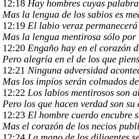
12:18
Hay hombres cuyas palabra
Mas la lengua de los sabios es me
12:19
El labio veraz permanecerá
Mas la lengua mentirosa sólo po
12:20
Engaño hay en el corazón d
Pero alegría en el de los que pien
12:21
Ninguna adversidad acontec
Mas los impíos serán colmados d
12:22
Los labios mentirosos son 
Pero los que hacen verdad son su
12:23
El hombre cuerdo encubre 
Mas el corazón de los necios publ
12:24
La mano de los diligentes 