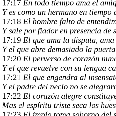
17:17
En todo tiempo ama el ami
Y es como un hermano en tiempo d
17:18
El hombre falto de entendim
Y sale por fiador en presencia de
17:19
El que ama la disputa, ama 
Y el que abre demasiado la puerta
17:20
El perverso de corazón nunc
Y el que revuelve con su lengua c
17:21
El que engendra al insensat
Y el padre del necio no se alegrar
17:22
El corazón alegre constitu
Mas el espíritu triste seca los hue
17:23
El impío toma soborno del