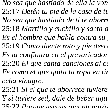
No sea que hastiado de ella la vo
25:17
Detén tu pie de la casa de t
No sea que hastiado de ti te abor
25:18
Martillo y cuchillo y saeta
Es el hombre que habla contra su 
25:19
Como diente roto y pie des
Es la confianza en el prevaricado
25:20
El que canta canciones al c
Es como el que quita la ropa en ti
echa vinagre.
25:21
Si el que te aborrece tuvie
Y si tuviere sed, dale de beber ag
25:22
Porque ascuas amontonarás