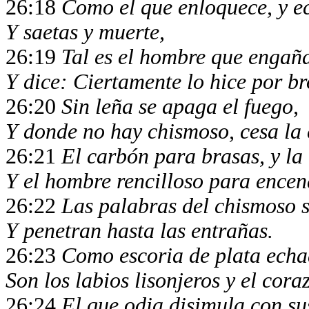
26:18
Como el que enloquece, y e
Y saetas y muerte,
26:19
Tal es el hombre que engañ
Y dice: Ciertamente lo hice por 
26:20
Sin leña se apaga el fuego,
Y donde no hay chismoso, cesa la
26:21
El carbón para brasas, y la
Y el hombre rencilloso para ence
26:22
Las palabras del chismoso
Y penetran hasta las entrañas.
26:23
Como escoria de plata echad
Son los labios lisonjeros y el cor
26:24
El que odia disimula con su