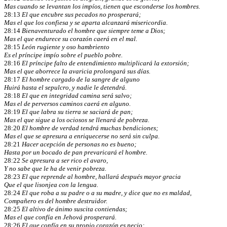
Mas cuando se levantan los impíos, tienen que esconderse los hombres.
28:13
El que encubre sus pecados no prosperará;
Mas el que los confiesa y se aparta alcanzará misericordia.
28:14
Bienaventurado el hombre que siempre teme a Dios;
Mas el que endurece su corazón caerá en el mal.
28:15
León rugiente y oso hambriento
Es el príncipe impío sobre el pueblo pobre.
28:16
El príncipe falto de entendimiento multiplicará la extorsión;
Mas el que aborrece la avaricia prolongará sus días.
28:17
El hombre cargado de la sangre de alguno
Huirá hasta el sepulcro, y nadie le detendrá.
28:18
El que en integridad camina será salvo;
Mas el de perversos caminos caerá en alguno.
28:19
El que labra su tierra se saciará de pan;
Mas el que sigue a los ociosos se llenará de pobreza.
28:20
El hombre de verdad tendrá muchas bendiciones;
Mas el que se apresura a enriquecerse no será sin culpa.
28:21
Hacer acepción de personas no es bueno;
Hasta por un bocado de pan prevaricará el hombre.
28:22
Se apresura a ser rico el avaro,
Y no sabe que le ha de venir pobreza.
28:23
El que reprende al hombre, hallará después mayor gracia
Que el que lisonjea con la lengua.
28:24
El que roba a su padre o a su madre, y dice que no es maldad,
Compañero es del hombre destruidor.
28:25
El altivo de ánimo suscita contiendas;
Mas el que confía en Jehová prosperará.
28:26
El que confía en su propio corazón es necio;