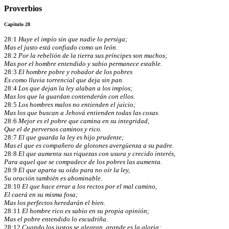
Proverbios
Capítulo 28
28:1
Huye el impío sin que nadie lo persiga;
Mas el justo está confiado como un león.
28:2
Por la rebelión de la tierra sus príncipes son muchos;
Mas por el hombre entendido y sabio permanece estable.
28:3
El hombre pobre y robador de los pobres
Es como lluvia torrencial que deja sin pan.
28:4
Los que dejan la ley alaban a los impíos;
Mas los que la guardan contenderán con ellos.
28:5
Los hombres malos no entienden el juicio;
Mas los que buscan a Jehová entienden todas las cosas.
28:6
Mejor es el pobre que camina en su integridad,
Que el de perversos caminos y rico.
28:7
El que guarda la ley es hijo prudente;
Mas el que es compañero de glotones avergüenza a su padre.
28:8
El que aumenta sus riquezas con usura y crecido interés,
Para aquel que se compadece de los pobres las aumenta.
28:9
El que aparta su oído para no oír la ley,
Su oración también es abominable.
28:10
El que hace errar a los rectos por el mal camino,
El caerá en su misma fosa;
Mas los perfectos heredarán el bien.
28:11
El hombre rico es sabio en su propia opinión;
Mas el pobre entendido lo escudriña.
28:12
Cuando los justos se alegran, grande es la gloria;