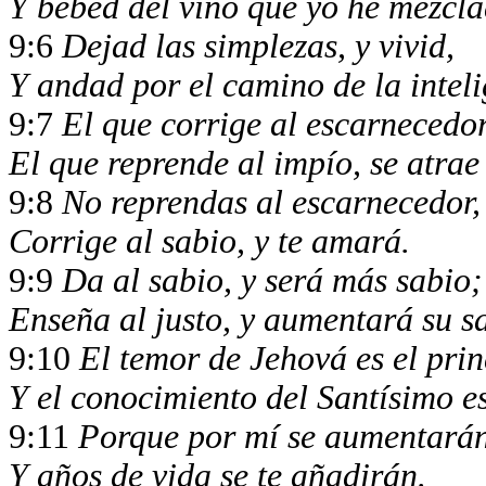
Y bebed del vino que yo he mezcl
9:6
Dejad las simplezas, y vivid,
Y andad por el camino de la intel
9:7
El que corrige al escarnecedor
El que reprende al impío, se atra
9:8
No reprendas al escarnecedor,
Corrige al sabio, y te amará.
9:9
Da al sabio, y será más sabio
Enseña al justo, y aumentará su s
9:10
El temor de Jehová es el prin
Y el conocimiento del Santísimo es
9:11
Porque por mí se aumentarán
Y años de vida se te añadirán.