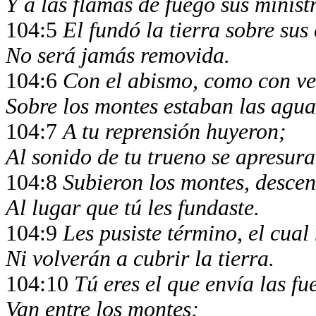
Y a las flamas de fuego sus minist
104:5
El fundó la tierra sobre sus
No será jamás removida.
104:6
Con el abismo, como con ves
Sobre los montes estaban las agua
104:7
A tu reprensión huyeron;
Al sonido de tu trueno se apresur
104:8
Subieron los montes, descend
Al lugar que tú les fundaste.
104:9
Les pusiste término, el cual
Ni volverán a cubrir la tierra.
104:10
Tú eres el que envía las fu
Van entre los montes;