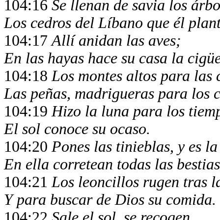
104:16
Se llenan de savia los árb
Los cedros del Líbano que él plan
104:17
Allí anidan las aves;
En las hayas hace su casa la cigü
104:18
Los montes altos para las
Las peñas, madrigueras para los c
104:19
Hizo la luna para los tiem
El sol conoce su ocaso.
104:20
Pones las tinieblas, y es l
En ella corretean todas las bestias
104:21
Los leoncillos rugen tras l
Y para buscar de Dios su comida.
104:22
Sale el sol, se recogen,