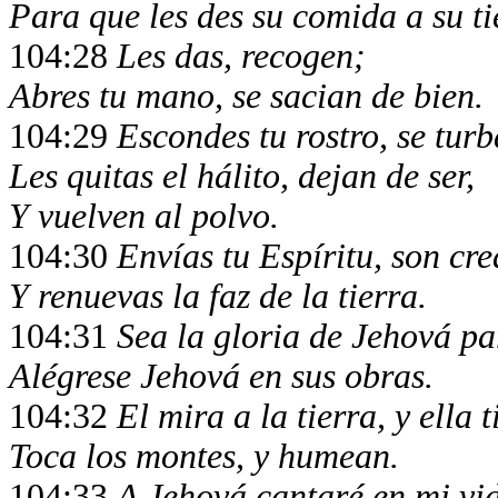
Para que les des su comida a su t
104:28
Les das, recogen;
Abres tu mano, se sacian de bien.
104:29
Escondes tu rostro, se tur
Les quitas el hálito, dejan de ser,
Y vuelven al polvo.
104:30
Envías tu Espíritu, son cre
Y renuevas la faz de la tierra.
104:31
Sea la gloria de Jehová pa
Alégrese Jehová en sus obras.
104:32
El mira a la tierra, y ella 
Toca los montes, y humean.
104:33
A Jehová cantaré en mi vi