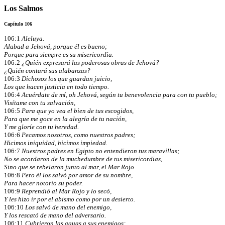
Los Salmos
Capítulo 106
106:1
Aleluya.
Alabad a Jehová, porque él es bueno;
Porque para siempre es su misericordia.
106:2
¿Quién expresará las poderosas obras de Jehová?
¿Quién contará sus alabanzas?
106:3
Dichosos los que guardan juicio,
Los que hacen justicia en todo tiempo.
106:4
Acuérdate de mí, oh Jehová, según tu benevolencia para con tu pueblo;
Visítame con tu salvación,
106:5
Para que yo vea el bien de tus escogidos,
Para que me goce en la alegría de tu nación,
Y me gloríe con tu heredad.
106:6
Pecamos nosotros, como nuestros padres;
Hicimos iniquidad, hicimos impiedad.
106:7
Nuestros padres en Egipto no entendieron tus maravillas;
No se acordaron de la muchedumbre de tus misericordias,
Sino que se rebelaron junto al mar, el Mar Rojo.
106:8
Pero él los salvó por amor de su nombre,
Para hacer notorio su poder.
106:9
Reprendió al Mar Rojo y lo secó,
Y les hizo ir por el abismo como por un desierto.
106:10
Los salvó de mano del enemigo,
Y los rescató de mano del adversario.
106:11
Cubrieron las aguas a sus enemigos;