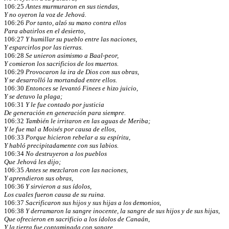
106:25
Antes murmuraron en sus tiendas,
Y no oyeron la voz de Jehová.
106:26
Por tanto, alzó su mano contra ellos
Para abatirlos en el desierto,
106:27
Y humillar su pueblo entre las naciones,
Y esparcirlos por las tierras.
106:28
Se unieron asimismo a Baal-peor,
Y comieron los sacrificios de los muertos.
106:29
Provocaron la ira de Dios con sus obras,
Y se desarrolló la mortandad entre ellos.
106:30
Entonces se levantó Finees e hizo juicio,
Y se detuvo la plaga;
106:31
Y le fue contado por justicia
De generación en generación para siempre.
106:32
También le irritaron en las aguas de Meriba;
Y le fue mal a Moisés por causa de ellos,
106:33
Porque hicieron rebelar a su espíritu,
Y habló precipitadamente con sus labios.
106:34
No destruyeron a los pueblos
Que Jehová les dijo;
106:35
Antes se mezclaron con las naciones,
Y aprendieron sus obras,
106:36
Y sirvieron a sus ídolos,
Los cuales fueron causa de su ruina.
106:37
Sacrificaron sus hijos y sus hijas a los demonios,
106:38
Y derramaron la sangre inocente, la sangre de sus hijos y de sus hijas,
Que ofrecieron en sacrificio a los ídolos de Canaán,
Y la tierra fue contaminada con sangre.