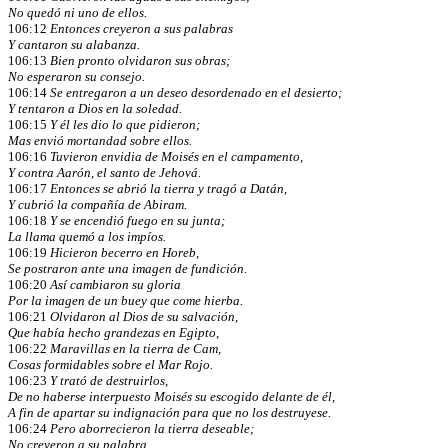
No quedó ni uno de ellos.
106:12
Entonces creyeron a sus palabras
Y cantaron su alabanza.
106:13
Bien pronto olvidaron sus obras;
No esperaron su consejo.
106:14
Se entregaron a un deseo desordenado en el desierto;
Y tentaron a Dios en la soledad.
106:15
Y él les dio lo que pidieron;
Mas envió mortandad sobre ellos.
106:16
Tuvieron envidia de Moisés en el campamento,
Y contra Aarón, el santo de Jehová.
106:17
Entonces se abrió la tierra y tragó a Datán,
Y cubrió la compañía de Abiram.
106:18
Y se encendió fuego en su junta;
La llama quemó a los impíos.
106:19
Hicieron becerro en Horeb,
Se postraron ante una imagen de fundición.
106:20
Así cambiaron su gloria
Por la imagen de un buey que come hierba.
106:21
Olvidaron al Dios de su salvación,
Que había hecho grandezas en Egipto,
106:22
Maravillas en la tierra de Cam,
Cosas formidables sobre el Mar Rojo.
106:23
Y trató de destruirlos,
De no haberse interpuesto Moisés su escogido delante de él,
A fin de apartar su indignación para que no los destruyese.
106:24
Pero aborrecieron la tierra deseable;
No creyeron a su palabra,