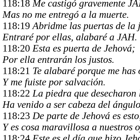
118:18
Me castigó gravemente JA
Mas no me entregó a la muerte.
118:19
Abridme las puertas de la j
Entraré por ellas, alabaré a JAH.
118:20
Esta es puerta de Jehová;
Por ella entrarán los justos.
118:21
Te alabaré porque me has 
Y me fuiste por salvación.
118:22
La piedra que desecharon l
Ha venido a ser cabeza del ángulo
118:23
De parte de Jehová es esto
Y es cosa maravillosa a nuestros o
118:24
Este es el día que hizo Jeh