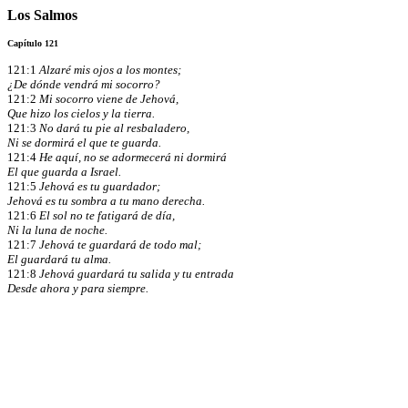
Los Salmos
Capítulo 121
121:1
Alzaré mis ojos a los montes;
¿De dónde vendrá mi socorro?
121:2
Mi socorro viene de Jehová,
Que hizo los cielos y la tierra.
121:3
No dará tu pie al resbaladero,
Ni se dormirá el que te guarda.
121:4
He aquí, no se adormecerá ni dormirá
El que guarda a Israel.
121:5
Jehová es tu guardador;
Jehová es tu sombra a tu mano derecha.
121:6
El sol no te fatigará de día,
Ni la luna de noche.
121:7
Jehová te guardará de todo mal;
El guardará tu alma.
121:8
Jehová guardará tu salida y tu entrada
Desde ahora y para siempre.